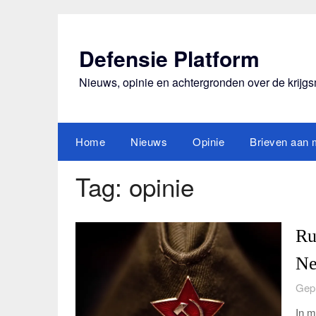
Ga
naar
de
Defensie Platform
inhoud
Nieuws, opinie en achtergronden over de krijg
Home
Nieuws
Opinie
Brieven aan m
Tag:
opinie
Ru
Ne
Gepl
In m