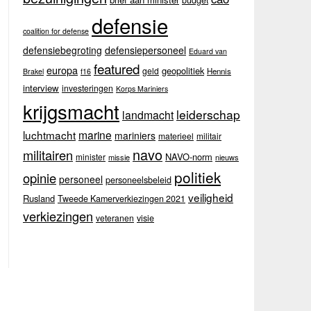
budget
defensie
coalition for defense
defensiebegroting
defensiepersoneel
Eduard van
featured
europa
geopolitiek
geld
Hennis
Brakel
f16
interview
investeringen
Korps Mariniers
krijgsmacht
leiderschap
landmacht
luchtmacht
marine
mariniers
materieel
militair
navo
militairen
NAVO-norm
minister
missie
nieuws
politiek
opinie
personeel
personeelsbeleid
veiligheid
Rusland
Tweede Kamerverkiezingen 2021
verkiezingen
veteranen
visie