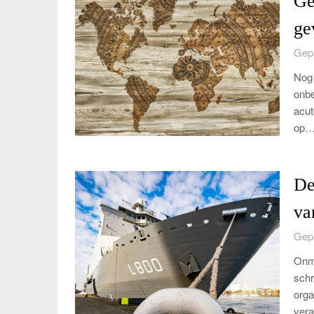
Ge
ge
Gepl
Nog 
onbe
acut
op
De
va
Gepl
Onma
schr
orga
vera