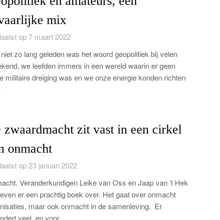
opolitiek en amateurs, een
vaarlijke mix
aatst op 7 maart 2022
niet zo lang geleden was het woord geopolitiek bij velen
kend, we leefden immers in een wereld waarin er geen
e militaire dreiging was en we onze energie konden richten
…
 zwaardmacht zit vast in een cirkel
n onmacht
aatst op 23 januari 2022
cht. Veranderkundigen Leike van Oss en Jaap van ’t Hek
even er een prachtig boek over. Het gaat over onmacht
nisaties, maar ook onmacht in de samenleving. Er
ndert veel, en voor…