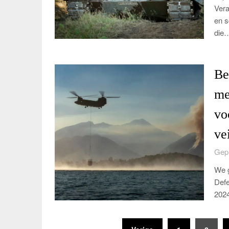
Vera
en s
die
Be
me
vo
ve
Gepl
We g
Defe
2024
Berichten