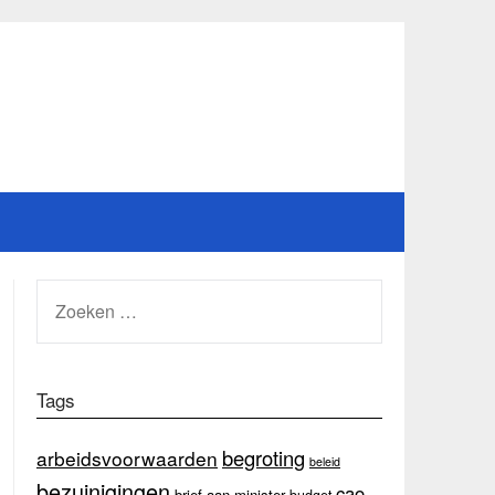
ZOEKEN
NAAR:
Tags
begroting
arbeidsvoorwaarden
beleid
bezuinigingen
cao
brief aan minister