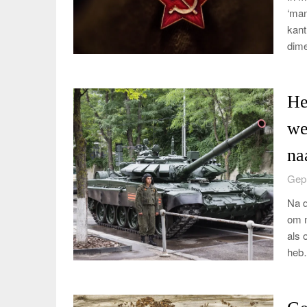
‘man
kant
dime
He
we
na
Gepl
Na d
om m
als 
heb