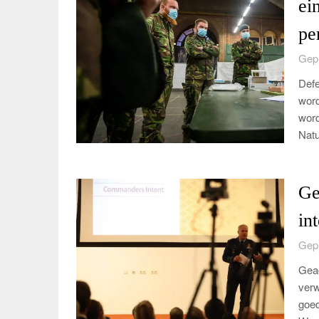
ei
pe
Gepl
Defe
word
word
Natu
Ge
in
Gepl
Geac
verw
goed