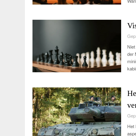
Wan
Vi
Gepl
Niet
der 
mini
kabi
He
ve
Gepl
Het 
aspe