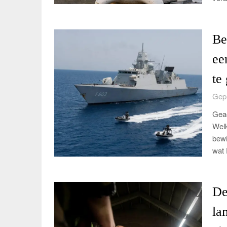
Be
ee
te
Gepl
Geac
Welk
bewi
wat 
De
la