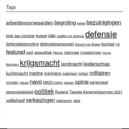
Tags
bezuinigingen
begroting
arbeidsvoorwaarden
beleid
defensie
cao
brief aan minister
budget
coalition for defense
europa
defensiebegroting
defensiepersoneel
Eduard van Brakel
f16
featured
geopolitiek
interview
geld
investeringen
Hennis
Korps
krijgsmacht
leiderschap
landmacht
Mariniers
militairen
luchtmacht
marine
mariniers
materieel
militair
navo
opinie
personeel
NAVO-norm
minister
missie
nieuws
politiek
Rusland
personeelsbeleid
Tweede Kamerverkiezingen 2021
verkiezingen
veiligheid
veteranen
visie