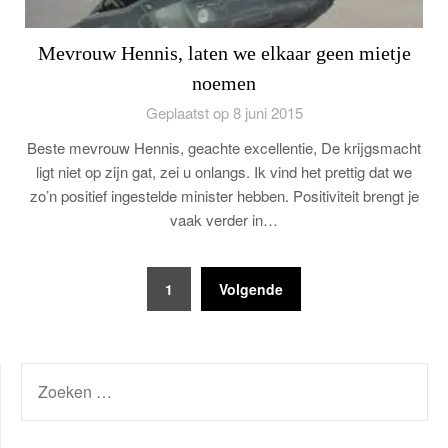
Mevrouw Hennis, laten we elkaar geen mietje
noemen
Geplaatst op 8 juni 2015
Beste mevrouw Hennis, geachte excellentie, De krijgsmacht
ligt niet op zijn gat, zei u onlangs. Ik vind het prettig dat we
zo’n positief ingestelde minister hebben. Positiviteit brengt je
vaak verder in…
Berichten
1
Volgende
paginering
ZOEKEN
NAAR: