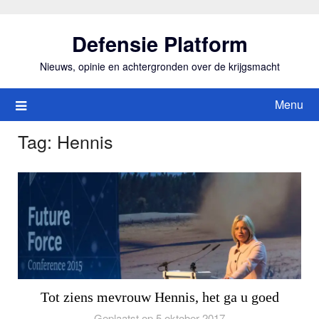
Ga
naar
Defensie Platform
de
inhoud
Nieuws, opinie en achtergronden over de krijgsmacht
Menu
Tag:
Hennis
Tot ziens mevrouw Hennis, het ga u goed
Geplaatst op 5 oktober 2017