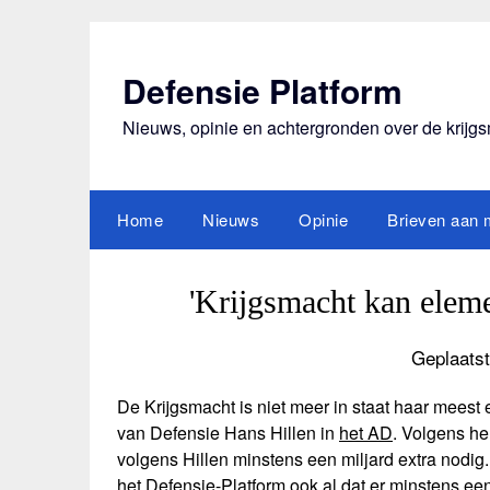
Ga
naar
de
Defensie Platform
inhoud
Nieuws, opinie en achtergronden over de krijg
Home
Nieuws
Opinie
Brieven aan m
'Krijgsmacht kan elemen
Geplaatst
De Krijgsmacht is niet meer in staat haar meest 
van Defensie Hans Hillen in
het AD
. Volgens hem
volgens Hillen minstens een miljard extra nodi
het Defensie-Platform ook al dat er minstens een 