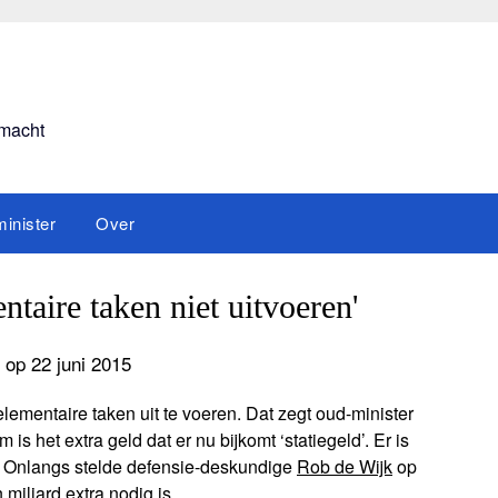
smacht
inister
Over
taire taken niet uitvoeren'
 op 22 juni 2015
elementaire taken uit te voeren. Dat zegt oud-minister
 is het extra geld dat er nu bijkomt ‘statiegeld’. Er is
g. Onlangs stelde defensie-deskundige
Rob de Wijk
op
miljard extra nodig is.