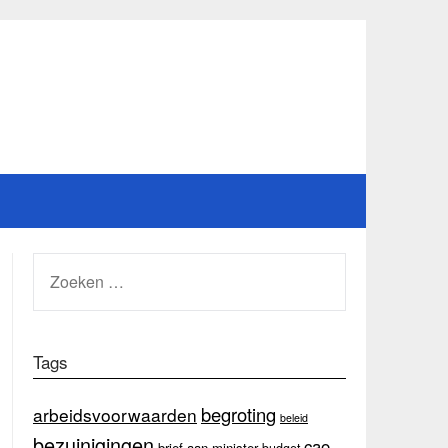
ZOEKEN
NAAR:
Tags
begroting
arbeidsvoorwaarden
beleid
bezuinigingen
cao
brief aan minister