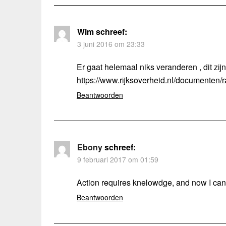
Wim
schreef:
3 juni 2016 om 23:33
Er gaat helemaal niks veranderen , dit zi
https://www.rijksoverheid.nl/documenten/
Beantwoorden
Ebony
schreef:
9 februari 2017 om 01:59
Action requires knelowdge, and now I can
Beantwoorden