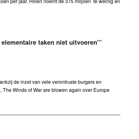
oen per jaar. Hillen noemt de 375 miljoen ’te weinig en
 elementaire taken niet uitvoeren'
”
ankzij de inzet van vele verontruste burgers en
ets, The Winds of War are blowen again over Europe