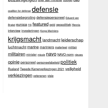
budget
defensie
coalition for defense
defensiebegroting
defensiepersoneel
Eduard van
featured
europa
geopolitiek
geld
Hennis
Brakel
f16
interview
investeringen
Korps Mariniers
krijgsmacht
leiderschap
landmacht
luchtmacht
marine
mariniers
materieel
militair
navo
militairen
NAVO-norm
minister
missie
nieuws
politiek
opinie
personeel
personeelsbeleid
veiligheid
Rusland
Tweede Kamerverkiezingen 2021
verkiezingen
veteranen
visie