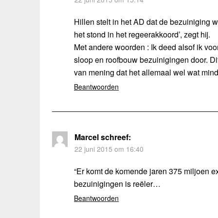
Hillen stelt in het AD dat de bezuiniging 
het stond in het regeerakkoord’, zegt hij.
Met andere woorden : Ik deed alsof ik voo
sloop en roofbouw bezuinigingen door. D
van mening dat het allemaal wel wat mi
Beantwoorden
Marcel
schreef:
22 juni 2015 om 16:40
“Er komt de komende jaren 375 miljoen ex
bezuinigingen is reëler…
Beantwoorden