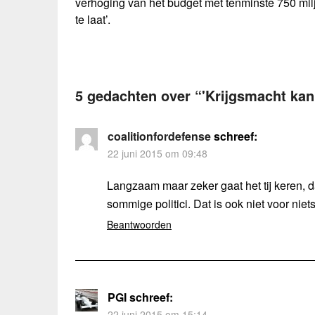
verhoging van het budget met tenminste 750 milj
te laat’.
5 gedachten over “
'Krijgsmacht kan
coalitionfordefense
schreef:
22 juni 2015 om 09:48
Langzaam maar zeker gaat het tij keren, d
sommige politici. Dat is ook niet voor ni
Beantwoorden
PGI
schreef:
22 juni 2015 om 15:14