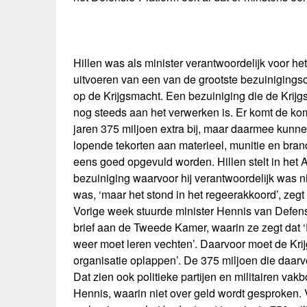
Hillen was als minister verantwoordelijk voor het
uitvoeren van een van de grootste bezuinigings
op de Krijgsmacht. Een bezuiniging die de Krij
nog steeds aan het verwerken is. Er komt de k
jaren 375 miljoen extra bij, maar daarmee kunn
lopende tekorten aan materieel, munitie en brand
eens goed opgevuld worden. Hillen stelt in het 
bezuiniging waarvoor hij verantwoordelijk was n
was, ‘maar het stond in het regeerakkoord’, zegt h
Vorige week stuurde minister Hennis van Defen
brief aan de Tweede Kamer, waarin ze zegt dat 
weer moet leren vechten’. Daarvoor moet de Krij
organisatie oplappen’. De 375 miljoen die daarvo
Dat zien ook politieke partijen en militairen vak
Hennis, waarin niet over geld wordt gesproken. V