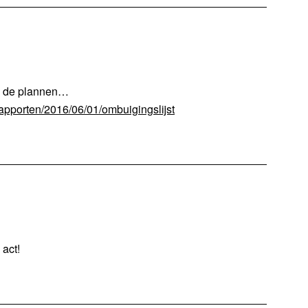
jn de plannen…
rapporten/2016/06/01/ombuigingslijst
 act!