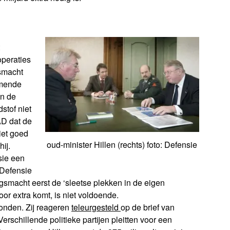
operaties
gsmacht
omende
en de
stof niet
AD dat de
iet goed
oud-minister Hillen (rechts) foto: Defensie
ij.
sie een
‘Defensie
gsmacht eerst de ‘sleetse plekken in de eigen
or extra komt, is niet voldoende.
bonden. Zij reageren
teleurgesteld
op de brief van
erschillende politieke partijen pleitten voor een