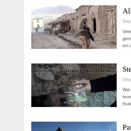
Al
Gepl
Vete
geze
om o
St
Gepl
Wat 
leve
thui
Pa