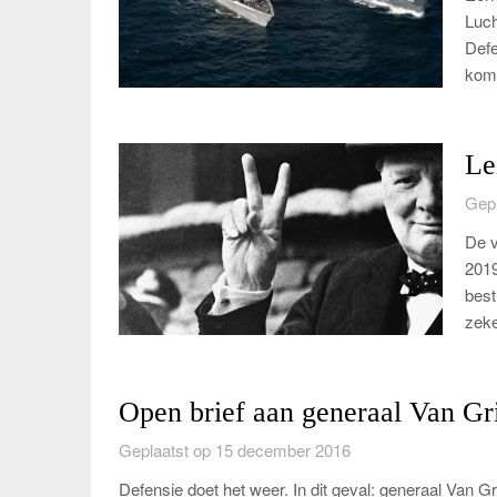
Luch
Defe
komt
Le
Gepl
De v
2019
best
zek
Open brief aan generaal Van Gr
Geplaatst op 15 december 2016
Defensie doet het weer. In dit geval: generaal Van G