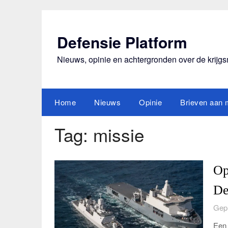
Ga
naar
de
Defensie Platform
inhoud
Nieuws, opinie en achtergronden over de krijg
Home
Nieuws
Opinie
Brieven aan m
Tag:
missie
Op
De
Gepl
Een 