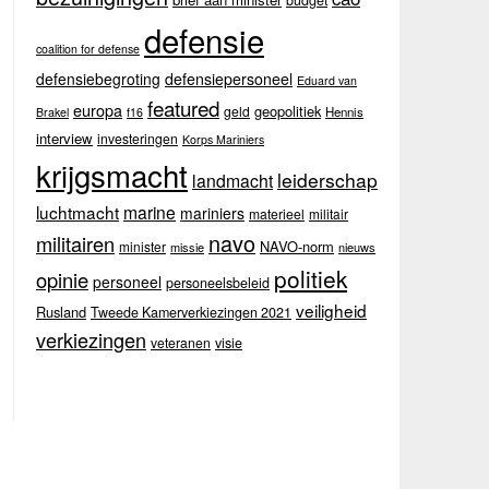
budget
defensie
coalition for defense
defensiebegroting
defensiepersoneel
Eduard van
featured
europa
geopolitiek
geld
Hennis
Brakel
f16
interview
investeringen
Korps Mariniers
krijgsmacht
leiderschap
landmacht
luchtmacht
marine
mariniers
materieel
militair
navo
militairen
NAVO-norm
minister
missie
nieuws
politiek
opinie
personeel
personeelsbeleid
veiligheid
Rusland
Tweede Kamerverkiezingen 2021
verkiezingen
veteranen
visie