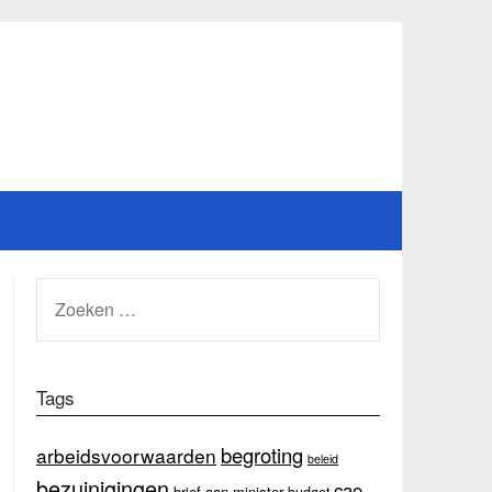
ZOEKEN
NAAR:
Tags
begroting
arbeidsvoorwaarden
beleid
bezuinigingen
cao
brief aan minister