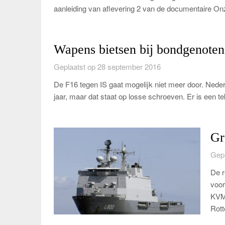
aanleiding van aflevering 2 van de documentaire On
Wapens bietsen bij bondgenoten
Geplaatst op 28 september 2016
De F16 tegen IS gaat mogelijk niet meer door. Ned
jaar, maar dat staat op losse schroeven. Er is een t
Gr
Gepl
De r
voor
KVMO
Rott