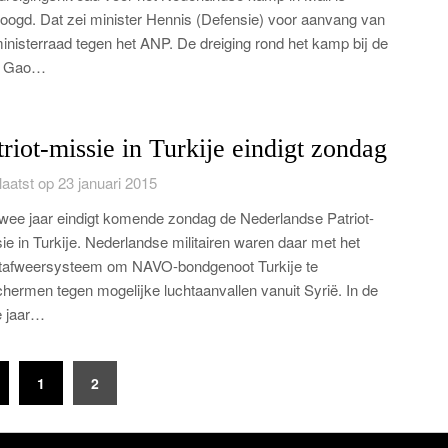
oogd. Dat zei minister Hennis (Defensie) voor aanvang van
inisterraad tegen het ANP. De dreiging rond het kamp bij de
d Gao…
triot-missie in Turkije eindigt zondag
aatst op 23 januari 2015
wee jaar eindigt komende zondag de Nederlandse Patriot-
ie in Turkije. Nederlandse militairen waren daar met het
tafweersysteem om NAVO-bondgenoot Turkije te
hermen tegen mogelijke luchtaanvallen vanuit Syrië. In de
e jaar…
1
2