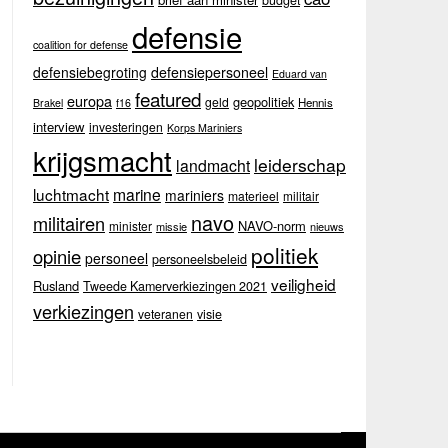
budget
defensie
coalition for defense
defensiebegroting
defensiepersoneel
Eduard van
featured
europa
geopolitiek
geld
Hennis
Brakel
f16
interview
investeringen
Korps Mariniers
krijgsmacht
leiderschap
landmacht
luchtmacht
marine
mariniers
materieel
militair
navo
militairen
NAVO-norm
minister
missie
nieuws
politiek
opinie
personeel
personeelsbeleid
veiligheid
Rusland
Tweede Kamerverkiezingen 2021
verkiezingen
veteranen
visie