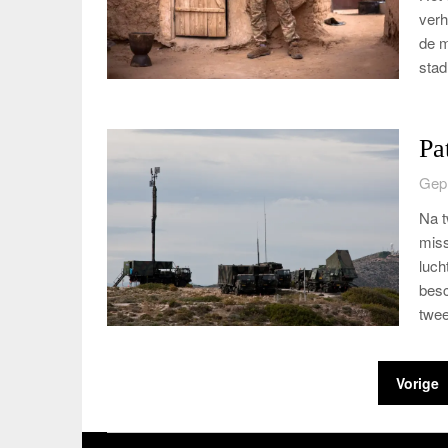
verh
de m
sta
Pa
Gepl
Na t
miss
luch
besc
twe
Berichten
Vorige
paginering