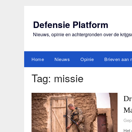
Ga
naar
de
Defensie Platform
inhoud
Nieuws, opinie en achtergronden over de krijg
Home
Nieuws
Opinie
Brieven aan m
Tag:
missie
Dr
Ma
Gepl
Het 