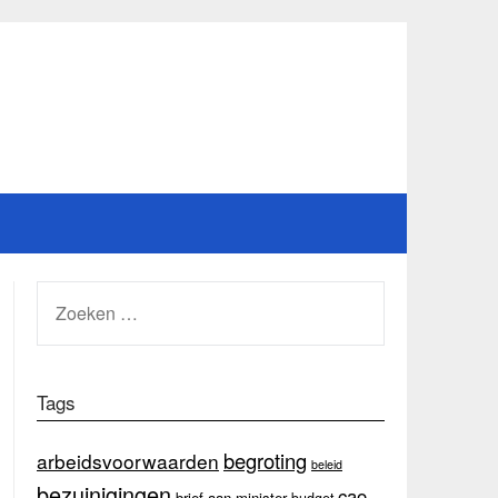
ZOEKEN
NAAR:
Tags
begroting
arbeidsvoorwaarden
beleid
bezuinigingen
cao
brief aan minister