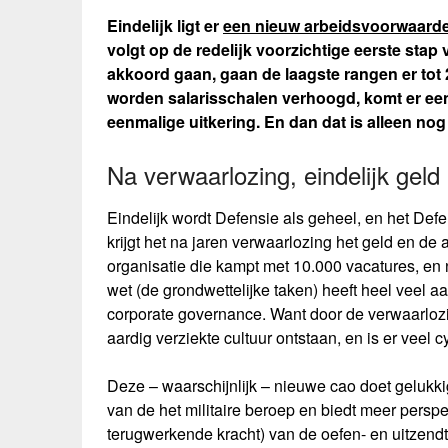
Eindelijk ligt er
een nieuw arbeidsvoorwaard
volgt op de redelijk voorzichtige eerste sta
akkoord gaan, gaan de laagste rangen er tot 2
worden salarisschalen verhoogd, komt er een
eenmalige uitkering. En dan dat is alleen no
Na verwaarlozing, eindelijk geld
Eindelijk wordt Defensie als geheel, en het Def
krijgt het na jaren verwaarlozing het geld en de
organisatie die kampt met 10.000 vacatures, en 
wet (de grondwettelijke taken) heeft heel veel 
corporate governance. Want door de verwaarlozi
aardig verziekte cultuur ontstaan, en is er veel
Deze – waarschijnlijk – nieuwe cao doet gelukkig
van de het militaire beroep en biedt meer persp
terugwerkende kracht) van de oefen- en uitzendto