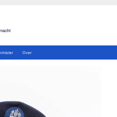
smacht
inister
Over