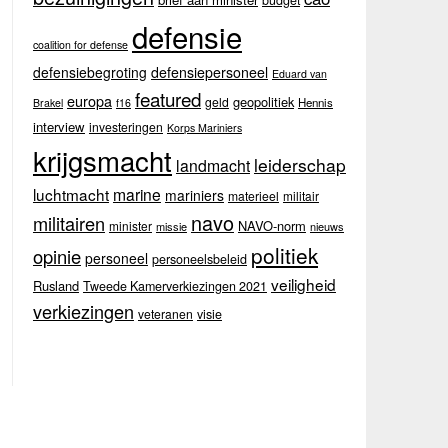
budget
defensie
coalition for defense
defensiebegroting
defensiepersoneel
Eduard van
featured
europa
geopolitiek
geld
Hennis
Brakel
f16
interview
investeringen
Korps Mariniers
krijgsmacht
leiderschap
landmacht
luchtmacht
marine
mariniers
materieel
militair
navo
militairen
NAVO-norm
minister
missie
nieuws
politiek
opinie
personeel
personeelsbeleid
veiligheid
Rusland
Tweede Kamerverkiezingen 2021
verkiezingen
veteranen
visie