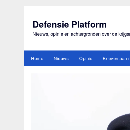
Ga
naar
de
Defensie Platform
inhoud
Nieuws, opinie en achtergronden over de krijg
Home
Nieuws
Opinie
Brieven aan m