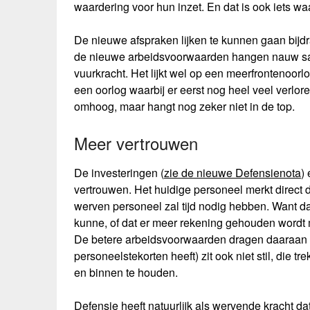
waardering voor hun inzet. En dat is ook iets wa
De nieuwe afspraken lijken te kunnen gaan bij
de nieuwe arbeidsvoorwaarden hangen nauw sam
vuurkracht. Het lijkt wel op een meerfrontenoorl
een oorlog waarbij er eerst nog heel veel verlo
omhoog, maar hangt nog zeker niet in de top.
Meer vertrouwen
De investeringen (
zie de nieuwe Defensienota
)
vertrouwen. Het huidige personeel merkt direct d
werven personeel zal tijd nodig hebben. Want da
kunne, of dat er meer rekening gehouden wordt
De betere arbeidsvoorwaarden dragen daaraan bi
personeelstekorten heeft) zit ook niet stil, die t
en binnen te houden.
Defensie heeft natuurlijk als wervende kracht d