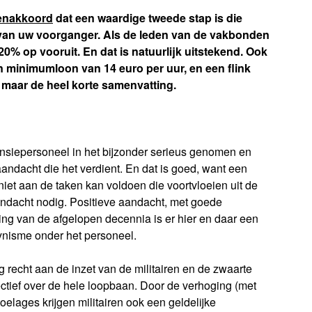
enakkoord
dat een waardige tweede stap is die
p van uw voorganger. Als de leden van de vakbonden
0% op vooruit. En dat is natuurlijk uitstekend. Ook
 minimumloon van 14 euro per uur, en een flink
g maar de heel korte samenvatting.
ensiepersoneel in het bijzonder serieus genomen en
 aandacht die het verdient. En dat is goed, want een
niet aan de taken kan voldoen die voortvloeien uit de
aandacht nodig. Positieve aandacht, met goede
ng van de afgelopen decennia is er hier en daar een
 cynisme onder het personeel.
 recht aan de inzet van de militairen en de zwaarte
ectief over de hele loopbaan. Door de verhoging (met
elages krijgen militairen ook een geldelijke