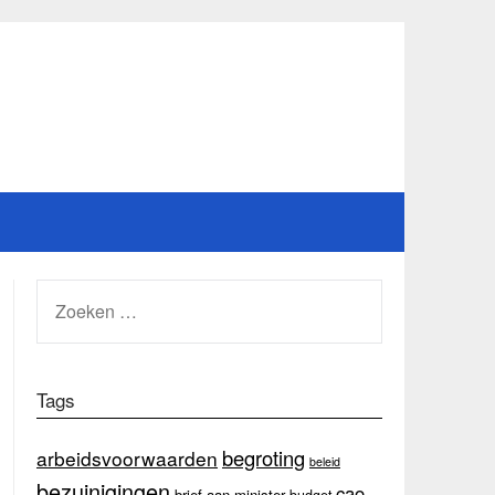
ZOEKEN
NAAR:
Tags
begroting
arbeidsvoorwaarden
beleid
bezuinigingen
cao
brief aan minister