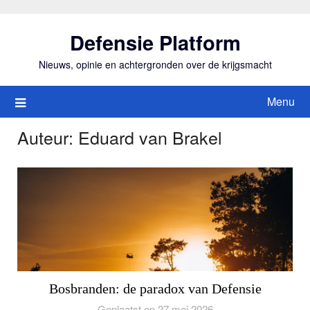
Ga
naar
Defensie Platform
de
inhoud
Nieuws, opinie en achtergronden over de krijgsmacht
Menu
Auteur:
Eduard van Brakel
Bosbranden: de paradox van Defensie
Geplaatst op 27 mei 2026