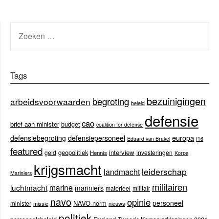
ZOEKEN
NAAR:
Tags
bezuinigingen
begroting
arbeidsvoorwaarden
beleid
defensie
cao
brief aan minister
budget
coalition for defense
europa
defensiebegroting
defensiepersoneel
Eduard van Brakel
f16
featured
geopolitiek
interview
geld
investeringen
Hennis
Korps
krijgsmacht
leiderschap
landmacht
Mariniers
militairen
luchtmacht
marine
mariniers
materieel
militair
navo
opinie
personeel
NAVO-norm
minister
missie
nieuws
politiek