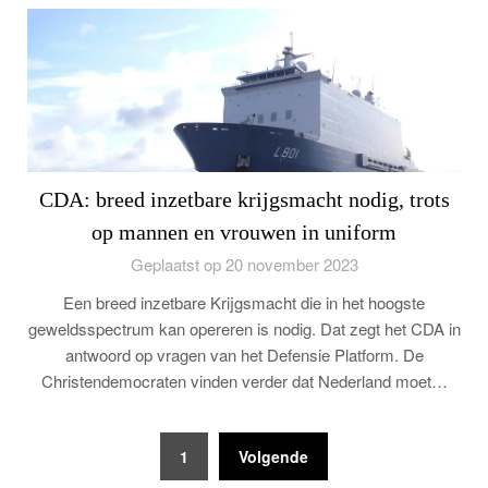
CDA: breed inzetbare krijgsmacht nodig, trots
op mannen en vrouwen in uniform
Geplaatst op 20 november 2023
Een breed inzetbare Krijgsmacht die in het hoogste
geweldsspectrum kan opereren is nodig. Dat zegt het CDA in
antwoord op vragen van het Defensie Platform. De
Christendemocraten vinden verder dat Nederland moet…
Berichten
1
Volgende
paginering