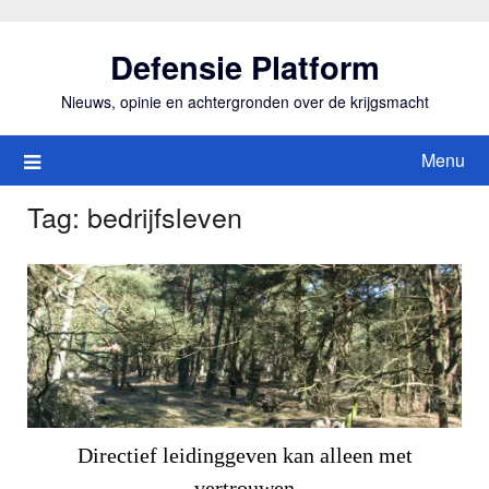
Ga
naar
Defensie Platform
de
inhoud
Nieuws, opinie en achtergronden over de krijgsmacht
Menu
Tag:
bedrijfsleven
Directief leidinggeven kan alleen met
vertrouwen