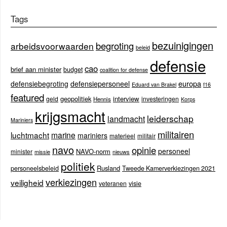
Tags
bezuinigingen
begroting
arbeidsvoorwaarden
beleid
defensie
cao
brief aan minister
budget
coalition for defense
europa
defensiebegroting
defensiepersoneel
Eduard van Brakel
f16
featured
geopolitiek
interview
geld
investeringen
Hennis
Korps
krijgsmacht
leiderschap
landmacht
Mariniers
militairen
luchtmacht
marine
mariniers
materieel
militair
navo
opinie
personeel
NAVO-norm
minister
missie
nieuws
politiek
Rusland
personeelsbeleid
Tweede Kamerverkiezingen 2021
verkiezingen
veiligheid
veteranen
visie