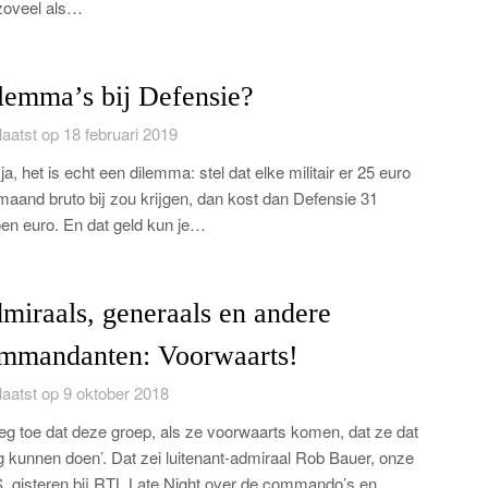
zoveel als…
lemma’s bij Defensie?
aatst op 18 februari 2019
ja, het is echt een dilemma: stel dat elke militair er 25 euro
maand bruto bij zou krijgen, dan kost dan Defensie 31
oen euro. En dat geld kun je…
miraals, generaals en andere
mmandanten: Voorwaarts!
aatst op 9 oktober 2018
zeg toe dat deze groep, als ze voorwaarts komen, dat ze dat
ig kunnen doen’. Dat zei luitenant-admiraal Rob Bauer, onze
 gisteren bij RTL Late Night over de commando’s en