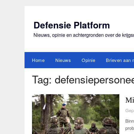
Ga
naar
de
Defensie Platform
inhoud
Nieuws, opinie en achtergronden over de krijg
Home
Nieuws
Opinie
Brieven aan m
Tag:
defensiepersone
Mi
Gepl
Binn
prob