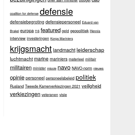
budget
defensie
coalition for defense
defensiebegroting
defensiepersoneel
Eduard van
featured
europa
geopolitiek
geld
Hennis
Brakel
f16
interview
investeringen
Korps Mariniers
krijgsmacht
leiderschap
landmacht
luchtmacht
marine
mariniers
materieel
militair
navo
militairen
NAVO-norm
minister
missie
nieuws
politiek
opinie
personeel
personeelsbeleid
veiligheid
Rusland
Tweede Kamerverkiezingen 2021
verkiezingen
veteranen
visie