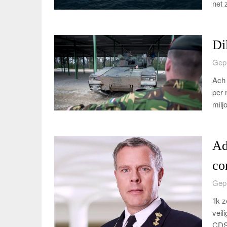
net 
Di
Gepl
Ach 
per 
milj
Ad
co
Gepl
‘Ik 
veil
CDS,