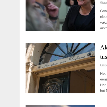
Gepl
Geac
nieu
vakb
akko
Ak
tu
Gepl
Het 
eens
Het 
het 