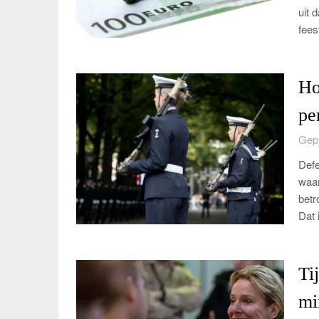
uit 
fees
Ho
pe
Gepl
Defe
waar
betr
Dat
Ti
mi