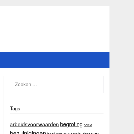
ZOEKEN
NAAR:
Tags
begroting
arbeidsvoorwaarden
beleid
bezuinigingen
cao
brief aan minister