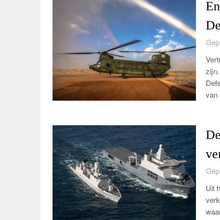
En
De
Gepl
Vert
zijn
Defe
van
De
ve
Gepl
Uit 
verk
waar