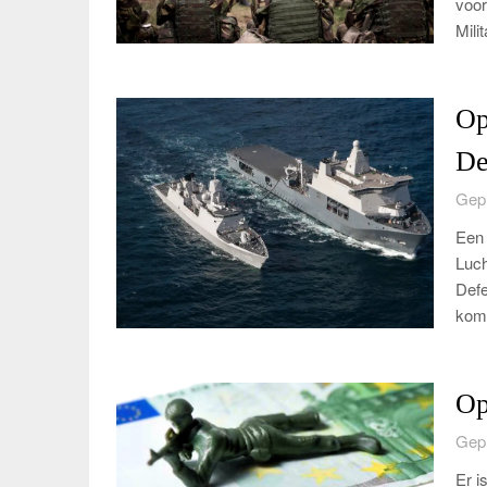
voor
Mili
Op
De
Gepl
Een 
Luch
Defe
komt
Op
Gepl
Er i