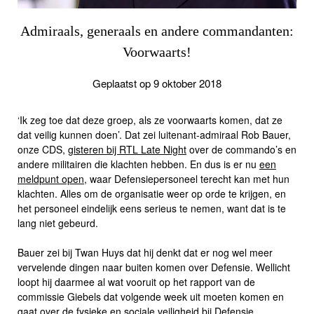
Admiraals, generaals en andere commandanten:
Voorwaarts!
Geplaatst op 9 oktober 2018
‘Ik zeg toe dat deze groep, als ze voorwaarts komen, dat ze
dat veilig kunnen doen’. Dat zei luitenant-admiraal Rob Bauer,
onze CDS,
gisteren bij RTL Late Night
over de commando’s en
andere militairen die klachten hebben. En dus is er nu
een
meldpunt open
, waar Defensiepersoneel terecht kan met hun
klachten. Alles om de organisatie weer op orde te krijgen, en
het personeel eindelijk eens serieus te nemen, want dat is te
lang niet gebeurd.
Bauer zei bij Twan Huys dat hij denkt dat er nog wel meer
vervelende dingen naar buiten komen over Defensie. Wellicht
loopt hij daarmee al wat vooruit op het rapport van de
commissie Giebels dat volgende week uit moeten komen en
gaat over de fysieke en sociale veiligheid bij Defensie.