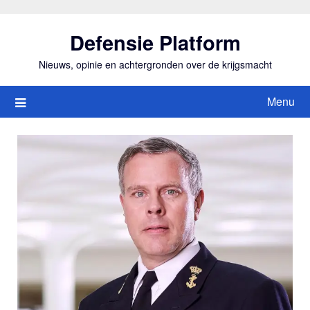
Ga
naar
Defensie Platform
de
inhoud
Nieuws, opinie en achtergronden over de krijgsmacht
Menu