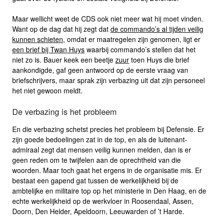
Maar wellicht weet de CDS ook niet meer wat hij moet vinden.
Want op de dag dat hij zegt dat
de commando’s al tijden veilig
kunnen schieten
, omdat er maatregelen zijn genomen, ligt er
een brief bij Twan Huys
waarbij commando’s stellen dat het
niet zo is. Bauer keek een beetje
zuur
toen Huys die brief
aankondigde, gaf geen antwoord op de eerste vraag van
briefschrijvers, maar sprak zijn verbazing uit dat zijn personeel
het niet gewoon meldt.
De verbazing is het probleem
En die verbazing schetst precies het probleem bij Defensie. Er
zijn goede bedoelingen zat in de top, en als de luitenant-
admiraal zegt dat mensen veilig kunnen melden, dan is er
geen reden om te twijfelen aan de oprechtheid van die
woorden. Maar toch gaat het ergens in de organisatie mis. Er
bestaat een gapend gat tussen de werkelijkheid bij de
ambtelijke en militaire top op het ministerie in Den Haag, en de
echte werkelijkheid op de werkvloer in Roosendaal, Assen,
Doorn, Den Helder, Apeldoorn, Leeuwarden of ’t Harde.