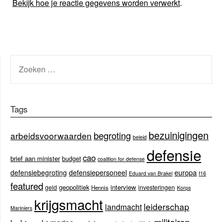
Bekijk hoe je reactie gegevens worden verwerkt
.
ZOEKEN
NAAR:
Tags
bezuinigingen
begroting
arbeidsvoorwaarden
beleid
defensie
cao
brief aan minister
budget
coalition for defense
europa
defensiebegroting
defensiepersoneel
Eduard van Brakel
f16
featured
geopolitiek
interview
geld
investeringen
Hennis
Korps
krijgsmacht
leiderschap
landmacht
Mariniers