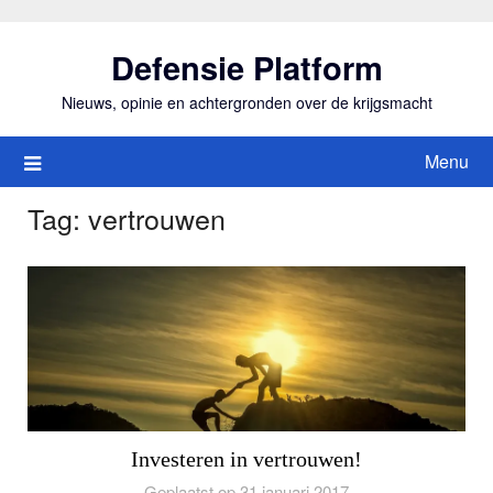
Ga
naar
Defensie Platform
de
inhoud
Nieuws, opinie en achtergronden over de krijgsmacht
Menu
Tag:
vertrouwen
Investeren in vertrouwen!
Geplaatst op 31 januari 2017