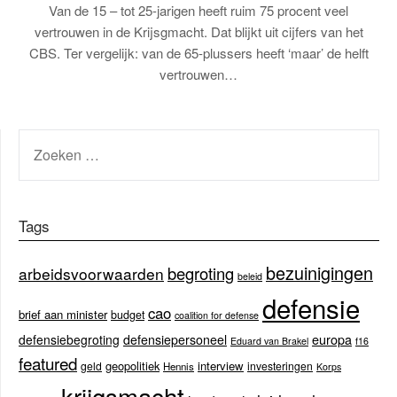
Van de 15 – tot 25-jarigen heeft ruim 75 procent veel
vertrouwen in de Krijsgmacht. Dat blijkt uit cijfers van het
CBS. Ter vergelijk: van de 65-plussers heeft ‘maar’ de helft
vertrouwen…
ZOEKEN
NAAR:
Tags
bezuinigingen
begroting
arbeidsvoorwaarden
beleid
defensie
cao
brief aan minister
budget
coalition for defense
europa
defensiebegroting
defensiepersoneel
Eduard van Brakel
f16
featured
geopolitiek
interview
geld
investeringen
Hennis
Korps
krijgsmacht