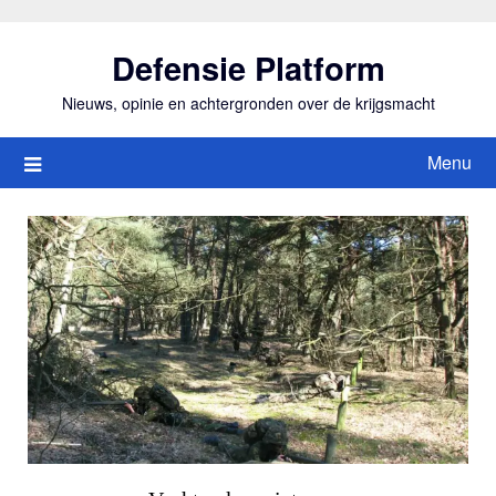
Ga
naar
Defensie Platform
de
inhoud
Nieuws, opinie en achtergronden over de krijgsmacht
Menu