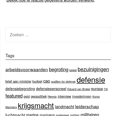
ZOEKEN
NAAR:
Tags
bezuinigingen
begroting
arbeidsvoorwaarden
beleid
defensie
cao
brief aan minister
budget
coalition for defense
europa
defensiebegroting
defensiepersoneel
Eduard van Brakel
f16
featured
geopolitiek
interview
geld
investeringen
Hennis
Korps
krijgsmacht
leiderschap
landmacht
Mariniers
militairen
luchtmacht
marine
mariniers
materieel
militair