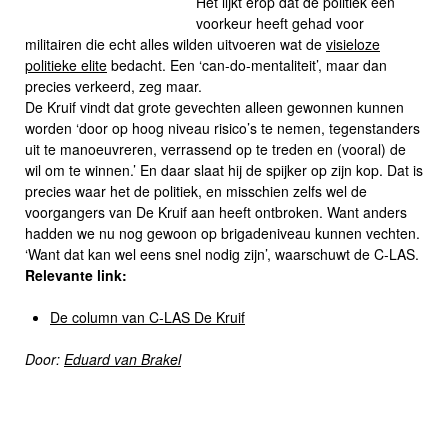
Het lijkt erop dat de politiek een
voorkeur heeft gehad voor
militairen die echt alles wilden uitvoeren wat de
visieloze
politieke elite
bedacht. Een ‘can-do-mentaliteit’, maar dan
precies verkeerd, zeg maar.
De Kruif vindt dat grote gevechten alleen gewonnen kunnen
worden ‘door op hoog niveau risico’s te nemen, tegenstanders
uit te manoeuvreren, verrassend op te treden en (vooral) de
wil om te winnen.’ En daar slaat hij de spijker op zijn kop. Dat is
precies waar het de politiek, en misschien zelfs wel de
voorgangers van De Kruif aan heeft ontbroken. Want anders
hadden we nu nog gewoon op brigadeniveau kunnen vechten.
‘Want dat kan wel eens snel nodig zijn’, waarschuwt de C-LAS.
Relevante link:
De column van C-LAS De Kruif
Door:
Eduard van Brakel