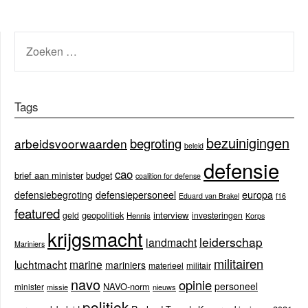
ZOEKEN
NAAR:
Tags
bezuinigingen
begroting
arbeidsvoorwaarden
beleid
defensie
cao
brief aan minister
budget
coalition for defense
europa
defensiebegroting
defensiepersoneel
Eduard van Brakel
f16
featured
geopolitiek
interview
geld
investeringen
Hennis
Korps
krijgsmacht
leiderschap
landmacht
Mariniers
militairen
luchtmacht
marine
mariniers
materieel
militair
navo
opinie
personeel
NAVO-norm
minister
missie
nieuws
politiek