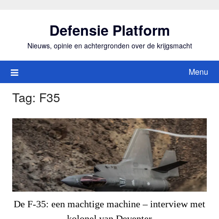
Ga
naar
Defensie Platform
de
inhoud
Nieuws, opinie en achtergronden over de krijgsmacht
Menu
Tag:
F35
De F-35: een machtige machine – interview met
kolonel van Deventer