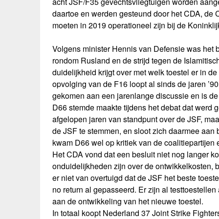
acht JSF/F35 gevechtsvliegtuigen worden aange
daartoe en werden gesteund door het CDA, de C
moeten in 2019 operationeel zijn bij de Koninkli
Volgens minister Hennis van Defensie was het b
rondom Rusland en de strijd tegen de Islamitisch
duidelijkheid krijgt over met welk toestel er in 
opvolging van de F16 loopt al sinds de jaren ’90
gekomen aan een jarenlange discussie en is de ke
D66 stemde maakte tijdens het debat dat werd g
afgelopen jaren van standpunt over de JSF, maar 
de JSF te stemmen, en sloot zich daarmee aan b
kwam D66 wel op kritiek van de coalitiepartijen
Het CDA vond dat een besluit niet nog langer k
onduidelijkheden zijn over de ontwikkelkosten,
er niet van overtuigd dat de JSF het beste toestel
no return al gepasseerd. Er zijn al testtoestell
aan de ontwikkeling van het nieuwe toestel.
In totaal koopt Nederland 37 Joint Strike Fighte