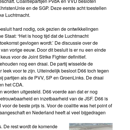
schaft. Coalitiepartijen PvdA en VVD besloten
hristenUnie en de SGP. Deze eerste acht toestellen
jke Luchtmacht.
esluit hard nodig, ook gezien de ontwikkelingen
e Staat: “Het is hoog tijd dat de Luchtmacht
de toekomst gevlogen wordt.’ De discussie over de
 van vorige eeuw. Door dit besluit is er nu een einde
us voor de Joint Strike Fighter definitief.
ehouden nog een draai. De partij wisselde de
leek voor te zijn. Uiteindelijk besloot D66 toch tegen
ij partijen als de PVV, SP en GroenLinks. De draai
 en het CDA.
on worden uitgesteld. D66 voerde aan dat er nog
 betrouwbaarheid en inzetbaarheid van de JSF. D66 is
 voor de beste prijs is. Voor de coalitie was het point of
en aangeschaft en Nederland heeft al veel bijgedragen
rs. De rest wordt de komende