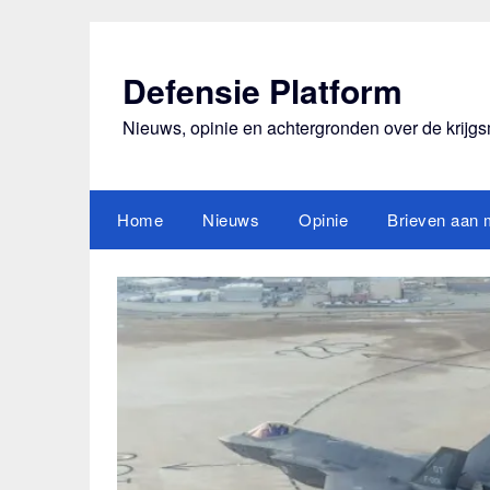
Ga
naar
de
Defensie Platform
inhoud
Nieuws, opinie en achtergronden over de krijg
Home
Nieuws
Opinie
Brieven aan m