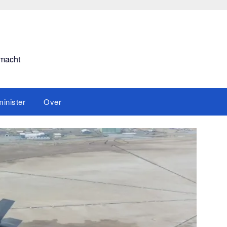
smacht
inister
Over