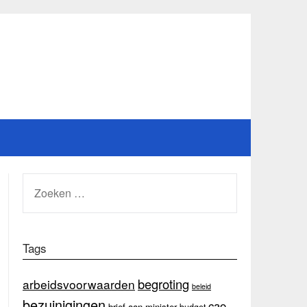
ZOEKEN
NAAR:
Tags
begroting
arbeidsvoorwaarden
beleid
bezuinigingen
cao
brief aan minister