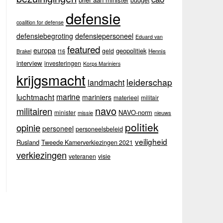
budget
defensie
coalition for defense
defensiebegroting
defensiepersoneel
Eduard van
featured
europa
geopolitiek
geld
Hennis
Brakel
f16
interview
investeringen
Korps Mariniers
krijgsmacht
leiderschap
landmacht
luchtmacht
marine
mariniers
materieel
militair
navo
militairen
NAVO-norm
minister
missie
nieuws
politiek
opinie
personeel
personeelsbeleid
veiligheid
Rusland
Tweede Kamerverkiezingen 2021
verkiezingen
veteranen
visie