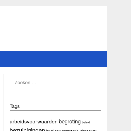
ZOEKEN
NAAR:
Tags
begroting
arbeidsvoorwaarden
beleid
bezuinigingen
cao
brief aan minister