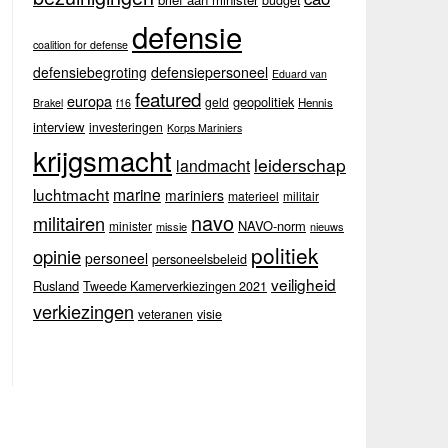
budget
defensie
coalition for defense
defensiebegroting
defensiepersoneel
Eduard van
featured
europa
geopolitiek
geld
Hennis
Brakel
f16
interview
investeringen
Korps Mariniers
krijgsmacht
leiderschap
landmacht
luchtmacht
marine
mariniers
materieel
militair
navo
militairen
NAVO-norm
minister
missie
nieuws
politiek
opinie
personeel
personeelsbeleid
veiligheid
Rusland
Tweede Kamerverkiezingen 2021
verkiezingen
veteranen
visie