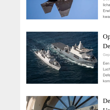
lich
Erwi
kwam
Op
De
Gepl
Een 
Luch
Defe
komt
De