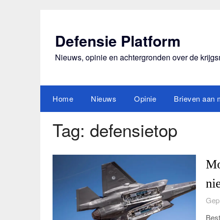
Ga
naar
de
Defensie Platform
inhoud
Nieuws, opinie en achtergronden over de krijg
Home
Nieuws
Opinie
Brieven aan m
Tag:
defensietop
Mo
ni
Gepl
Best