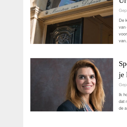
Ur
Gepl
De k
van
voor
van
Sp
je
Gepl
Ik h
dat 
de a