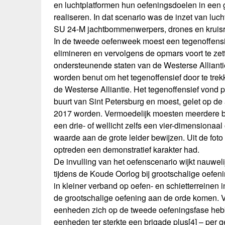
en luchtplatformen hun oefeningsdoelen in een g
realiseren. In dat scenario was de inzet van lu
SU 24-M jachtbommenwerpers, drones en kruis
In de tweede oefenweek moest een tegenoffens
elimineren en vervolgens de opmars voort te ze
ondersteunende staten van de Westerse Alliantie
worden benut om het tegenoffensief door te trek
de Westerse Alliantie. Het tegenoffensief vond 
buurt van Sint Petersburg en moest, gelet op d
2017 worden. Vermoedelijk moesten meerdere br
een drie- of wellicht zelfs een vier-dimensionaa
waarde aan de grote leider bewijzen. Uit de foto 
optreden een demonstratief karakter had.
De invulling van het oefenscenario wijkt nauweli
tijdens de Koude Oorlog bij grootschalige oefen
in kleiner verband op oefen- en schietterreinen
de grootschalige oefening aan de orde komen. 
eenheden zich op de tweede oefeningsfase hebb
eenheden ter sterkte een brigade plus
[4]
– per g