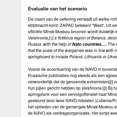
Evaluatie van het scenario
De naam van de oefening verraadt uit welke ric
strijdmacht komt: ZAPAD betekent “West”. Uit e
officiële Minsk-Moskou bronnen wordt duidelijk 
Veishnoria,
[1]
a fictitious region of Belarus, de
Russia, with the help of
Nato countries….
The e
that the scale of the wargames was in line with in
springboard to invade Poland, Lithuania or Ukra
Vooral de accentuering van de NAVO in bovenst
Russische publicaties nog steeds als een agres
verwonderlijk dat de genoemde extremisten
[2]
va
hun pijlen gericht hebben op
Veishnoria.
[3]
Bij h
springplank voor een vervolgoffensief naar Min
gesteund door twee NAVO-lidstaten (
Lubenia
/P
het optreden van de gemengde Minsk-Moskou str
de NAVO als verdragsorganisatie. Het script we