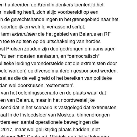
n hanteerden de Kremlin denkers toentertijd het
instelling heeft, zich altijd voorbereidt op een
van de gevechtshandelingen in het grensgebied naar het
oortgelijk en weinig verrassend script.
e term
extremisten
die het gebied van Belarus en RF
 toe te spitsen op de uitschakeling van hordes
n Oost Pruisen zouden zijn doorgedrongen om aanslagen
t Pruisen moesten aantasten, en “democratisch”
tieke leiding veronderstelde dat die extremisten door
edoeld worden) op diverse manieren gesponsord werden.
aties die de veiligheid of het bereiken van politieke
an wel doorkruisen, ‘extremisten’.
 van het oefeningsscenario en de plaats waar dat
ten van Belarus, maar in het noordwestelijke
send dat in het scenario is vastgelegd dat extremisten
staat in de invloedsfeer van Moskou, binnendrongen
ders een aantal operationele bewegingen die
017, maar wel gelijktijdig plaats hadden, niet
kleger (MD Centrum). Middels een fictief telegram