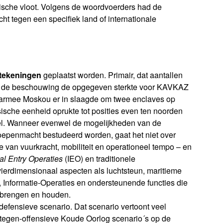
ische vloot. Volgens de woordvoerders had de
cht tegen een specifiek land of internationale
ttekeningen
geplaatst worden. Primair, dat aantallen
n de beschouwing de opgegeven sterkte voor KAVKAZ
armee Moskou er in slaagde om twee enclaves op
sche eenheid oprukte tot posities even ten noorden
veel. Wanneer evenwel de mogelijkheden van de
epenmacht bestudeerd worden, gaat het niet over
e van vuurkracht, mobiliteit en operationeel tempo – en
tial Entry Operaties
(IEO) en traditionele
erdimensionaal aspecten als luchtsteun, maritieme
, Informatie-Operaties en ondersteunende functies die
 brengen en houden.
 defensieve scenario. Dat scenario vertoont veel
e-tegen-offensieve Koude Oorlog scenario´s op de