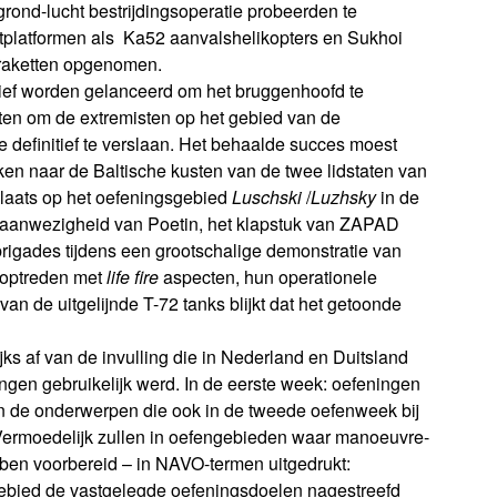
rond-lucht bestrijdingsoperatie probeerden te
chtplatformen als Ka52 aanvalshelikopters en Sukhoi
raketten opgenomen.
ief worden gelanceerd om het bruggenhoofd te
tten om de extremisten op het gebied van de
 definitief te verslaan. Het behaalde succes moest
ken naar de Baltische kusten van de twee lidstaten van
plaats op het oefeningsgebied
Luschski
/
Luzhsky
in de
e aanwezigheid van Poetin, het klapstuk van ZAPAD
igades tijdens een grootschalige demonstratie van
l optreden met
life fire
aspecten, hun operationele
van de uitgelijnde T-72 tanks blijkt dat het getoonde
jks af van de invulling die in Nederland en Duitsland
ingen gebruikelijk werd. In de eerste week: oefeningen
 in de onderwerpen die ook in de tweede oefenweek bij
Vermoedelijk zullen in oefengebieden waar manoeuvre-
en voorbereid – in NAVO-termen uitgedrukt:
ebied de vastgelegde oefeningsdoelen nagestreefd