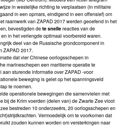
ze in westelijke richting te verplaatsen (in militaire
rgaand in een opmars, eindigend in een offensief) om
 het raamwerk van ZAPAD 2017 werden geoefend in het
pen, bevestigden de
te snelle
reacties van de
 en in het verlengde optimaal voorbereid waren.
angrijk deel van de Russische grondcomponent in
van ZAPAD 2017.
ormatie dat vier Chinese oorlogsschepen in
he marineschepen een maritieme operatie te
rei aan sturende informatie over ZAPAD -voor
ationele beweging is gelet op het spanningsveld
stap te noemen.
elde operationele bewegingen die samenvielen met
 bij de Krim voerden (delen van) de Zwarte Zee vloot
dzee bestreden 10 onderzeeërs, 20 oorlogsschepen en
cht)strijdkrachten. Vermoedelijk om te voorkomen dat
ruikt zouden kunnen worden om versterkingen naar