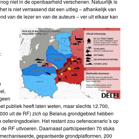
g niet in de openbaarheid verschenen. Natuurlijk is
et is niet verrassend dat een uitleg – afhankelijk van
rond van de lezer en van de auteurs – ver uit elkaar kan
:
n
el,
 geen
et publiek heeft laten weten, maar slechts 12.700,
.000 uit de RF) zich op Belarus grondgebied hebben
 oefeningsdoelen. Het restant zou oefenscenario´s op
 de RF uitvoeren. Daarnaast participeerden 70 stuks
gemechaniseerde, gepantserde grondplatformen, 200