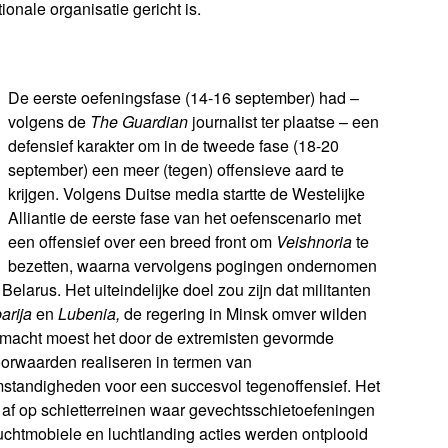
ionale organisatie gericht is.
De ee
rste oefeningsfase (14-16 september) had –
volgens de
The Guardian
journalist ter plaatse – een
defensief karakter om in de tweede fase (18-20
september) een meer (tegen) offensieve aard te
krijgen. Volgens Duitse media startte de Westelijke
Alliantie de eerste fase van het oefenscenario met
een offensief over een breed front om
Veishnoria
te
bezetten, waarna vervolgens pogingen ondernomen
Belarus. Het uiteindelijke doel zou zijn dat militanten
arija
en
Lubenia,
de regering in Minsk omver wilden
macht moest het door de extremisten gevormde
orwaarden realiseren in termen van
mstandigheden voor een succesvol tegenoffensief. Het
g af op schietterreinen waar gevechtsschietoefeningen
chtmobiele en luchtlanding acties werden ontplooid