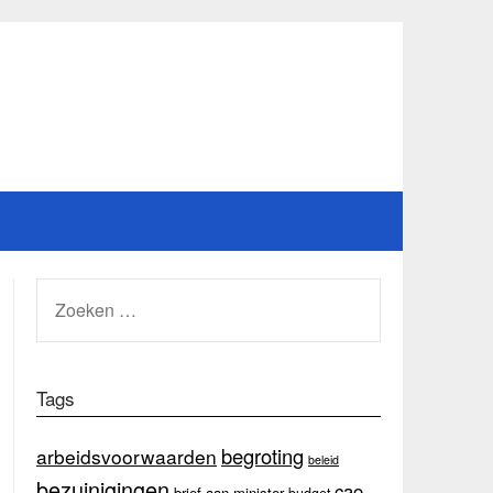
ZOEKEN
NAAR:
Tags
begroting
arbeidsvoorwaarden
beleid
bezuinigingen
cao
brief aan minister