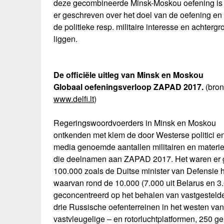
deze gecombineerde Minsk-Moskou oefening is no
er geschreven over het doel van de oefening en h
de politieke resp. militaire interesse en achterg
liggen.
De officiële uitleg van Minsk en Moskou
Globaal oefeningsverloop ZAPAD 2017.
(bron
www.delfi.lt
)
Regeringswoordvoerders in Minsk en Moskou
ontkenden met klem de door Westerse politici e
media genoemde aantallen militairen en materie
die deelnamen aan ZAPAD 2017. Het waren er
100.000 zoals de Duitse minister van Defensie h
waarvan rond de 10.000 (7.000 uit Belarus en 3
geconcentreerd op het behalen van vastgestelde
drie Russische oefenterreinen in het westen van
vastvleugelige – en rotorluchtplatformen, 250 