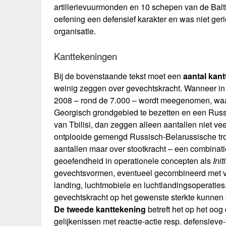
artillerievuurmonden en 10 schepen van de Balt
oefening een defensief karakter en was niet geri
organisatie.
Kanttekeningen
Bij de bovenstaande tekst moet een
aantal kan
weinig zeggen over gevechtskracht. Wanneer i
2008 – rond de 7.000 – wordt meegenomen, wa
Georgisch grondgebied te bezetten en een Russi
van Tbilisi, dan zeggen alleen aantallen niet 
ontplooide gemengd Russisch-Belarussische tro
aantallen maar over stootkracht – een combinati
geoefendheid in operationele concepten als
Ini
gevechtsvormen, eventueel gecombineerd met vi
landing, luchtmobiele en luchtlandingsoperaties
gevechtskracht op het gewenste sterkte kunnen
De tweede kanttekening
betreft het op het oog
gelijkenissen met reactie-actie resp. defensiev