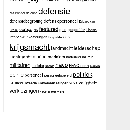
budget
defensie
coalition for defense
defensiebegroting
defensiepersoneel
Eduard van
featured
europa
geopolitiek
geld
Hennis
Brakel
f16
interview
investeringen
Korps Mariniers
krijgsmacht
leiderschap
landmacht
luchtmacht
marine
mariniers
materieel
militair
navo
militairen
NAVO-norm
minister
missie
nieuws
politiek
opinie
personeel
personeelsbeleid
veiligheid
Rusland
Tweede Kamerverkiezingen 2021
verkiezingen
veteranen
visie