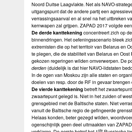
Noord Duitse Laagvlakte. Net als NAVO-stratege
uitgangspunt dat de andere partij een agressieve 
verrassingsaanval en al snel na het uitbreken 
kernwapen zal grijpen. ZAPAD 2017 volgde een s
De derde kanttekening
concentreert zich op d
binnendringen. Het oefeningsscenario bleek zich
extremisten die op het territoir van Belarus e
te plegen, die de stabiliteit van Belarus en Oos
gekozen regeringen wilden omverwerpen. De poli
derden
(duidelijk is dat hier NAVO-lidstaten b
In de ogen van Moskou zijn alle staten en organis
doelen van resp. door de RF in gevaar brengen d
De vierde kanttekening
betreft het zwaartepunt
zwaartepunt gelegd is. Niet in het zuiden of wes
grensgebied met de Baltische staten. Niet verras
vanuit de Baltische regio de gefingeerde grens
Helaas konden, beter gezegd wilden, woordvoer
ogenschijnlijk geen deel uitmaakten van ZAPAD 2
ste
verklaren. De eerste betrof het 1
Russische tan