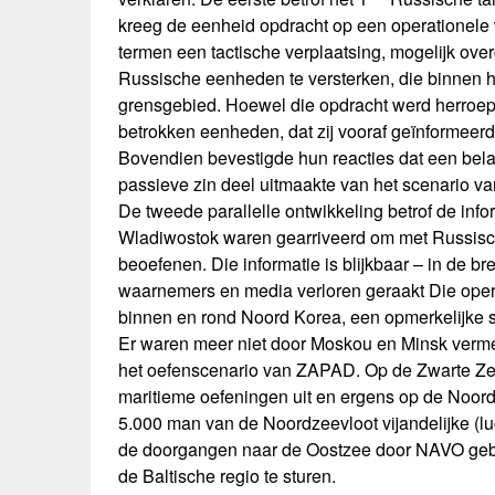
kreeg de eenheid opdracht op een operationele wij
termen een tactische verplaatsing, mogelijk ove
Russische eenheden te versterken, die binnen
grensgebied. Hoewel die opdracht werd herroe
betrokken eenheden, dat zij vooraf geïnformeerd
Bovendien bevestigde hun reacties dat een bel
passieve zin deel uitmaakte van het scenario 
De tweede parallelle ontwikkeling betrof de inf
Wladiwostok waren gearriveerd om met Russisc
beoefenen. Die informatie is blijkbaar – in de b
waarnemers en media verloren geraakt Die oper
binnen en rond Noord Korea, een opmerkelijke 
Er waren meer niet door Moskou en Minsk verm
het oefenscenario van ZAPAD. Op de Zwarte Zee
maritieme oefeningen uit en ergens op de Noor
5.000 man van de Noordzeevloot vijandelijke (lu
de doorgangen naar de Oostzee door NAVO geb
de Baltische regio te sturen.