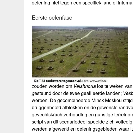
oefening niet tegen een specifiek land of internat
Eerste oefenfase
zouden worden om
Veishnoria
los te weken van 
g
esteund door de twee geallieerde landen;
Vesb
werpen. De gecombineerde Minsk-Moskou strijd
bruggenhoofd afblokken en de gewenste randvo
gevechtskrachtverhouding en gunstige terreino
script van dit scenariodeel speelde zich volledi
werden afgewerkt en oefeningsgebieden waar lu