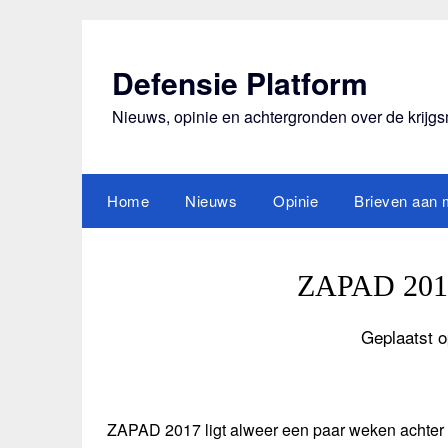
Ga
naar
de
Defensie Platform
inhoud
Nieuws, opinie en achtergronden over de krijg
Home
Nieuws
Opinie
Brieven aan m
ZAPAD 2017
Geplaatst o
ZAPAD 2017 ligt alweer een paar weken achter 