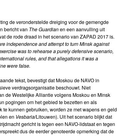
hting de veronderstelde dreiging voor de gemengde
en bericht van
The Guardian
en een aanvulling uit
wat de rode draad in het scenario van ZAPAD 2017 is.
clare independence and attempt to turn Minsk against
xercise was to rehearse a purely defensive scenario,
ternational rules, and that allegations it was a
ine were false.
aande tekst, bevestigt dat Moskou de NAVO in
sieve verdragsorganisatie beschouwt. Niet
n de Westelijke Alliantie volgens Moskou en Minsk
un pogingen om het gebied te bezetten en als
sk te kunnen gebruiken, worden ze met wapens en geld
olen en
Vesbaria
/Litouwen). Uit het scenario blijkt dat
ijdmacht gericht is tegen een NAVO-lidstaat en tegen
erspreekt dus de eerder genoteerde opmerking dat de