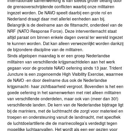
Internationale samenwerking is van steeds groter belang door
de grensoverschrijdende conflicten waarbij onze militairen
ingezet worden. De NAVO speelt daarbij een grote rol en
Nederland draagt daar met allerlei eenheden aan bij.
Belangrijk is de deelname aan de flitsmacht, onderdeel van de
NRF (NATO Response Force). Deze interventiemacht staat
altijd paraat om binnen enkele dagen overal ter wereld ingezet
te kunnen worden. Dat kan alleen verwezenlijkt worden dankzij
de bijzondere discipline van de militairen.
Sinds afgelopen maandag is er een groep Nederlandse
militairen van verschillende krijgsmachtdelen aan het werk
gegaan voor de grootste NAVO oefening sinds 13 jaar. Trident
Juncture is een zogenoemde High Visibility Exercise, waarmee
de NAVO -en door deelname dus ook de Nederlandse
krijgsmacht- haar zichtbaarheid vergroot. Bovendien is het een
goede oefening in het samenwerken met niet alleen militairen
van verschillende onderdelen, maar ook van (meer dan 30!)
verschillende landen. De kern van de Nederlandse bijdrage ligt
bij de mariniers, met de luchtmacht die zorgt voor materieel en
troepen en ondersteuning vanuit de landmacht, met specifiek
de luchtdoelartillerie die de marinecollega’s verdedigt tegen
mogelijke luchtaanvallen. Het wordt als een eer gezien voor