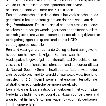
van de EU is en alleen al een spaarbanksaldo voor
pensioenen heeft van meer dan € 1,2 triljoen.
Een democratische natie die ondanks het vaak beschamende
gekrakeel in het parlement gedreven door de waan van de
dag,
functioneert
.
Dat is op zich al een hele prestatie in deze
onzekere en onveilige wereld, gedreven door almaar snellere
technologische innovaties, toenemende sociale ongelijkheid en
oorlogsdreigingen die op ons land en het NATO
verdragsgebied toesnellen.
Een land waar
generaties
na de Oorlog keihard aan gewerkt
hebben om het zover te krijgen. Een land waar het
Vredespaleis is gevestigd, het Internationaal Gerechtshof, en
vele, vele internationale instituten, een land dat eerder dit jaar
de Nucleair Security Summit heeft georganiseerd, waar ieder
zich respecterend land ter wereld bij aanwezig was. Een land
met slechts 16,5 miljoen inwoners met enorme internationale
uitstraling en economische belangen wereldwijd.
Een land, waar ik als staatsburger, geboren in het voormalige
Nederlands Indië, trots en vooral dankbaar voor ben, een land
waar ik met fierheid ’s Konings wapenrok voor heb gedragen
in mijn jongere jaren.