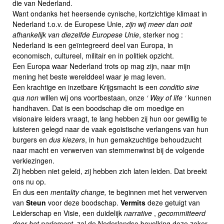
die van Nederland.
Want ondanks het heersende cynische, kortzichtige klimaat in
Nederland t.o.v. de Europese Unie,
zijn wij meer dan ooit
afhankelijk van diezelfde Europese Unie
, sterker nog :
Nederland is een geïntegreerd deel van Europa, in
economisch, cultureel, militair en in politiek opzicht.
Een Europa waar Nederland trots op mag zijn, naar mijn
mening het beste werelddeel waar je mag leven.
Een krachtige en inzetbare Krijgsmacht is een
conditio sine
qua non
willen wij ons voortbestaan, onze
‘ Way of life ‘
kunnen
handhaven. Dat is een boodschap die om moedige en
visionaire leiders vraagt, te lang hebben zij hun oor gewillig te
luisteren gelegd naar de vaak egoistische verlangens van hun
burgers en
dus kiezers
, in hun gemakzuchtige behoudzucht
naar macht en verwerven van stemmenwinst bij de volgende
verkiezingen.
Zij hebben niet geleid, zij hebben zich laten leiden. Dat breekt
ons nu op.
En dus een
mentality change,
te beginnen met het verwerven
van
Steun
voor deze boodschap.
Vermits
deze getuigt van
Leiderschap en Visie, een duidelijk
narrative
,
gecommitteerd
door het parlement,
zal de Nederlandse bevolking deze zeker