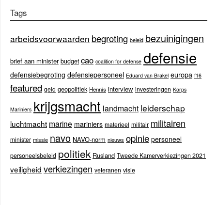
Tags
bezuinigingen
begroting
arbeidsvoorwaarden
beleid
defensie
cao
brief aan minister
budget
coalition for defense
europa
defensiebegroting
defensiepersoneel
Eduard van Brakel
f16
featured
geopolitiek
interview
geld
investeringen
Hennis
Korps
krijgsmacht
leiderschap
landmacht
Mariniers
militairen
luchtmacht
marine
mariniers
materieel
militair
navo
opinie
personeel
NAVO-norm
minister
missie
nieuws
politiek
Rusland
personeelsbeleid
Tweede Kamerverkiezingen 2021
verkiezingen
veiligheid
veteranen
visie