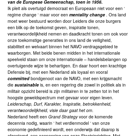
van de Europese Gemeenschap, toen in 1956.
Ik pleit als overtuigd democraat en Europeaan niet voor een ‘
regime change ‘ maar voor een
mentality change
.
Ons land
moet weer bestuurd worden door Leiders die onze burgers
een blik op de toekomst geven, inspiratie tonen,
verantwoordelijkheid nemen en daadkracht tonen om ook voor
onze toekomstige generaties in ons land de veiligheid,
stabiliteit en welvaart binnen het NAVO verdragsgebied te
waarborgen. Met beide benen midden in het internationale
speelveld staan om onze internationale – handelsbelangen op
overtuigende wijze te behartigen. En daar hoort een krachtige
Defensie bij, met een Nederland als loyaal en vooral
committed
bondgenoot van de NAVO, met een krijgsmacht
die
sustainable
is, en een regering die zowel in politiek als in
militair opzicht bereid is zijn militairen in te zetten tot in het
hoogste geweldspectrum met gevaar voor eigen leven.
Leiderschap, Durf, Karakter, Inspiratie, betrokkenheid,
verantwoordelijkheid, visie daar gaat het om.
Nederland heeft een
Grand Strategy
voor de komende
decennia nodig, waarin ‘ het verdienmodel ‘ van onze
economie gedefinieerd wordt, een onderwijs dat daarop is
afgestemd, een aanpassing van onze Staatsinrichting. Met