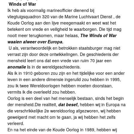
Winds of War
Ik heb als voormalig marineofficier dienend bij
vliegtuigsquadron 320 van de Marine Luchtvaart Dienst , de
Koude Oorlog aan den lijve meegemaakt en weet wat het
betekent om vrede en veiligheid te waarborgen. Die tijd mag
nooit meer terugkomen, maar helaas,
The Winds of War
waaien alweer over Europa.
U als, verantwoordelijk en betrokken staatsburger mag niet
verrast zijn door deze ontwikkelingen. De geschiedenis der
mensheid leert ons dat een vrede van ruim 70 jaar een
anomalie
i
s in de wereldgeschiedenis.
Als ik in 1910 geboren zou zijn en het tijdelijke voor een ander
leven in een andere dimensie ingeruild zou hebben in 1995,
zou ik twee Wereldoorlogen hebben moeten doorstaan,
vermits ik die overleefd zou hebben.
Oorlog is een deel van het menselijk bestaan, sinds het begin
der mensheid.Die realiteit,
dat besef
,
hebben wij in Europa na
die verschrikkelijke 2e wereldoorlog afgezworen, wij hebben
geweigerd met macht om te gaan, ja wij hebben het zelfs
verleerd.
En na het einde van de Koude Oorlog in 1989, hebben wij