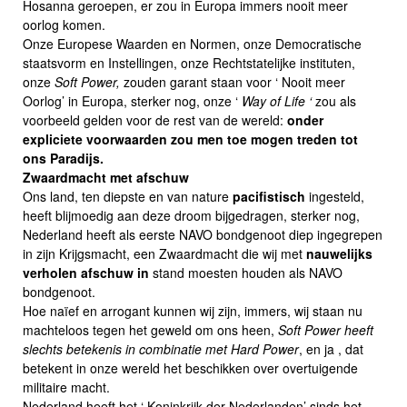
Hosanna geroepen, er zou in Europa immers nooit meer
oorlog komen.
Onze Europese Waarden en Normen, onze Democratische
staatsvorm en Instellingen, onze Rechtstatelijke instituten,
onze
Soft Power,
zouden garant staan voor ‘ Nooit meer
Oorlog’ in Europa, sterker nog, onze ‘
Way of Life ‘
zou als
voorbeeld gelden voor de rest van de wereld:
onder
expliciete voorwaarden zou men toe mogen treden tot
ons Paradijs.
Zwaardmacht met afschuw
Ons land, ten diepste en van nature
pacifistisch
ingesteld,
heeft blijmoedig aan deze droom bijgedragen, sterker nog,
Nederland heeft als eerste NAVO bondgenoot diep ingegrepen
in zijn Krijgsmacht, een Zwaardmacht die wij met
nauwelijks
verholen afschuw in
stand moesten houden als NAVO
bondgenoot.
Hoe naïef en arrogant kunnen wij zijn, immers, wij staan nu
machteloos tegen het geweld om ons heen,
Soft Power
heeft
slechts betekenis in combinatie met Hard Power
, en ja , dat
betekent in onze wereld het beschikken over overtuigende
militaire macht.
Nederland heeft het ‘ Koninkrijk der Nederlanden’ sinds het