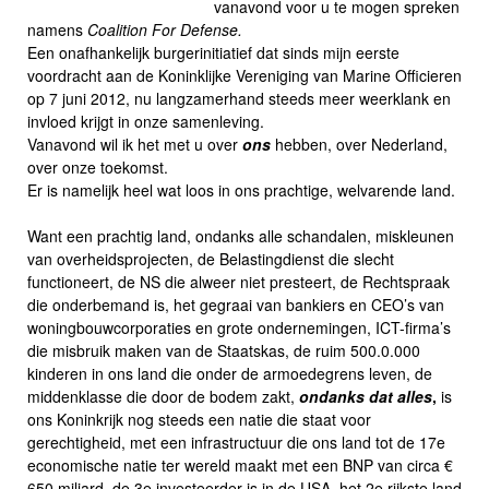
vanavond voor u te mogen spreken
namens
Coalition For Defense.
Een onafhankelijk burgerinitiatief dat sinds mijn eerste
voordracht aan de Koninklijke Vereniging van Marine Officieren
op 7 juni 2012, nu langzamerhand steeds meer weerklank en
invloed krijgt in onze samenleving.
Vanavond wil ik het met u over
ons
hebben, over Nederland,
over onze toekomst.
Er is namelijk heel wat loos in ons prachtige, welvarende land.
Want een prachtig land, ondanks alle schandalen, miskleunen
van overheidsprojecten, de Belastingdienst die slecht
functioneert, de NS die alweer niet presteert, de Rechtspraak
die onderbemand is, het gegraai van bankiers en CEO’s van
woningbouwcorporaties en grote ondernemingen, ICT-firma’s
die misbruik maken van de Staatskas, de ruim 500.0.000
kinderen in ons land die onder de armoedegrens leven, de
middenklasse die door de bodem zakt,
ondanks dat alles
,
is
ons Koninkrijk nog steeds een natie die staat voor
gerechtigheid, met een infrastructuur die ons land tot de 17e
economische natie ter wereld maakt met een BNP van circa €
650 miljard, de 3e investeerder is in de USA, het 2e rijkste land