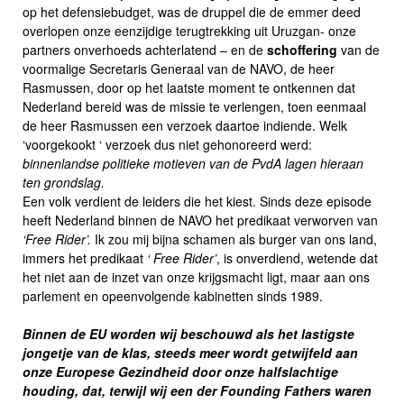
op het defensiebudget, was de druppel die de emmer deed
overlopen onze eenzijdige terugtrekking uit Uruzgan- onze
partners onverhoeds achterlatend – en de
schoffering
van de
voormalige Secretaris Generaal van de NAVO, de heer
Rasmussen, door op het laatste moment te ontkennen dat
Nederland bereid was de missie te verlengen, toen eenmaal
de heer Rasmussen een verzoek daartoe indiende. Welk
‘voorgekookt ‘ verzoek dus niet gehonoreerd werd:
binnenlandse politieke motieven van de PvdA lagen hieraan
ten grondslag.
Een volk verdient de leiders die het kiest. Sinds deze episode
heeft Nederland binnen de NAVO het predikaat verworven van
‘Free Rider’.
Ik zou mij bijna schamen als burger van ons land,
immers het predikaat
‘ Free Rider’
, is onverdiend, wetende dat
het niet aan de inzet van onze krijgsmacht ligt, maar aan ons
parlement en opeenvolgende kabinetten sinds 1989.
Binnen de EU worden wij beschouwd als het lastigste
jongetje van de klas, steeds meer wordt getwijfeld aan
onze Europese Gezindheid door onze halfslachtige
houding, dat, terwijl wij een der Founding Fathers waren