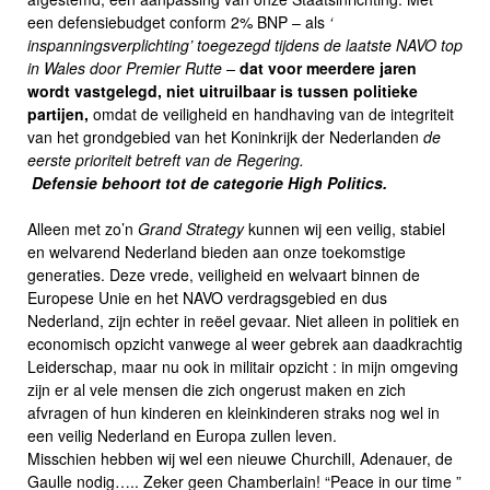
een defensiebudget conform 2% BNP – als
‘
inspanningsverplichting’
toegezegd tijdens de laatste NAVO top
in Wales door Premier Rutte –
dat voor meerdere jaren
wordt vastgelegd, niet uitruilbaar is tussen politieke
partijen,
omdat de veiligheid en handhaving van de integriteit
van het grondgebied van het Koninkrijk der Nederlanden
de
eerste prioriteit betreft van de Regering.
Defensie behoort tot de categorie High Politics.
Alleen met zo’n
Grand Strategy
kunnen wij een veilig, stabiel
en welvarend Nederland bieden aan onze toekomstige
generaties. Deze vrede, veiligheid en welvaart binnen de
Europese Unie en het NAVO verdragsgebied en dus
Nederland, zijn echter in reëel gevaar. Niet alleen in politiek en
economisch opzicht vanwege al weer gebrek aan daadkrachtig
Leiderschap, maar nu ook in militair opzicht : in mijn omgeving
zijn er al vele mensen die zich ongerust maken en zich
afvragen of hun kinderen en kleinkinderen straks nog wel in
een veilig Nederland en Europa zullen leven.
Misschien hebben wij wel een nieuwe Churchill, Adenauer, de
Gaulle nodig….. Zeker geen Chamberlain! “Peace in our time ”