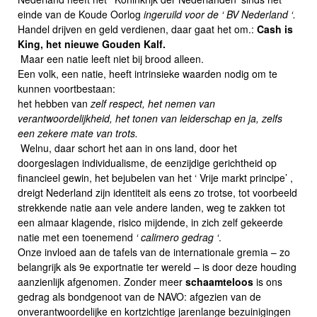
einde van de Koude Oorlog
ingeruild voor de ‘ BV Nederland ‘.
Handel drijven en geld verdienen, daar gaat het om.:
Cash is
King, het nieuwe Gouden Kalf.
Maar een natie leeft niet bij brood alleen.
Een volk, een natie, heeft intrinsieke waarden nodig om te
kunnen voortbestaan:
het hebben van
zelf respect, het nemen van
verantwoordelijkheid, het tonen van leiderschap en ja, zelfs
een zekere mate van trots.
Welnu, daar schort het aan in ons land, door het
doorgeslagen individualisme, de eenzijdige gerichtheid op
financieel gewin, het bejubelen van het ‘ Vrije markt principe’ ,
dreigt Nederland zijn identiteit als eens zo trotse, tot voorbeeld
strekkende natie aan vele andere landen, weg te zakken tot
een almaar klagende, risico mijdende, in zich zelf gekeerde
natie met een toenemend
‘ calimero gedrag ‘
.
Onze invloed aan de tafels van de internationale gremia – zo
belangrijk als 9e exportnatie ter wereld – is door deze houding
aanzienlijk afgenomen. Zonder meer
schaamteloos
is ons
gedrag als bondgenoot van de NAVO: afgezien van de
onverantwoordelijke en kortzichtige jarenlange bezuinigingen