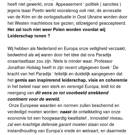
heeft niet gewerkt, onze Appeasement ‘ politiek ( sancties )
jegens tsaar Poetin werkt vooralsnog
ook
niet, de annexatie
van de Krim en de oorlogssituatie in Oost Ukraine worden door
het Westen machteloos toe gezien, stilzwijgend geaccepteerd.
Het zal toch niet weer Polen worden voordat wij
Leiderschap tonen ?
Wij hebben als Nederland en Europa onze veiligheid verzaakt,
bedwelmd als wij waren door het idee dat ons Paradijs
onaantastbaar zou zijn. Niets is minder waar. Professor
Jonathan Holslag heeft in zijn recent uitgegeven boek ‘ De
kracht van het Paradijs ‘ feitelijk en duidelijk aangegeven dat
het
gemis aan inspirerend leiderschap, visie en coherentie
in het beleid naar een sterk en verenigd Europa, leidt tot de
neergang van
dit eens zo tot voorbeeld strekkend
continent voor de wereld.
Onze Europese waarden en normen zullen beschermd en
verdedigd moeten worden:
naast
de ontwikkeling van onze
economie tot een hoogwaardig kwalitatief , innovatief niveau,
zal een krachtige defensie garant moeten staan
voor de
instandhouding van Europa’s vrede en welvaart, en daarmede