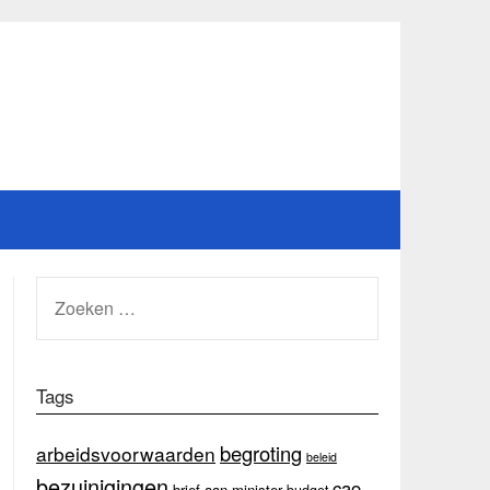
ZOEKEN
NAAR:
Tags
begroting
arbeidsvoorwaarden
beleid
bezuinigingen
cao
brief aan minister