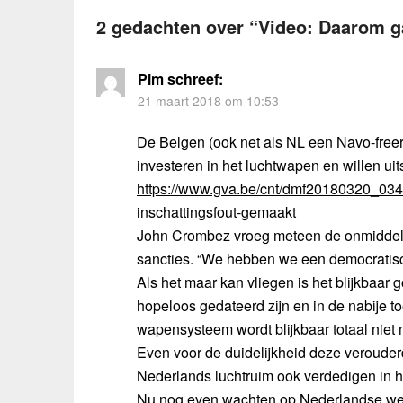
2 gedachten over “
Video: Daarom g
Pim
schreef:
21 maart 2018 om 10:53
De Belgen (ook net als NL een Navo-free
investeren in het luchtwapen en willen ui
https://www.gva.be/cnt/dmf20180320_0341
inschattingsfout-gemaakt
John Crombez vroeg meteen de onmiddell
sancties. “We hebben we een democratisch d
Als het maar kan vliegen is het blijkbaar 
hopeloos gedateerd zijn en in de nabije 
wapensysteem wordt blijkbaar totaal niet
Even voor de duidelijkheid deze verouder
Nederlands luchtruim ook verdedigen i
Nu nog even wachten op Nederlandse wegki