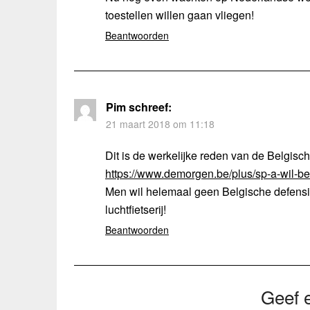
toestellen willen gaan vliegen!
Beantwoorden
Pim
schreef:
21 maart 2018 om 11:18
Dit is de werkelijke reden van de Belgisc
https://www.demorgen.be/plus/sp-a-wil-b
Men wil helemaal geen Belgische defens
luchtfietserij!
Beantwoorden
Geef e