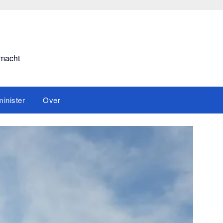
smacht
inister
Over