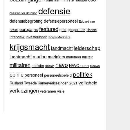
budget
defensie
coalition for defense
defensiebegroting
defensiepersoneel
Eduard van
featured
europa
geopolitiek
geld
Hennis
Brakel
f16
interview
investeringen
Korps Mariniers
krijgsmacht
leiderschap
landmacht
luchtmacht
marine
mariniers
materieel
militair
navo
militairen
NAVO-norm
minister
missie
nieuws
politiek
opinie
personeel
personeelsbeleid
veiligheid
Rusland
Tweede Kamerverkiezingen 2021
verkiezingen
veteranen
visie