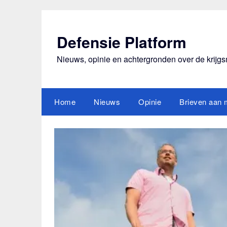
Ga
naar
de
Defensie Platform
inhoud
Nieuws, opinie en achtergronden over de krijg
Home
Nieuws
Opinie
Brieven aan m