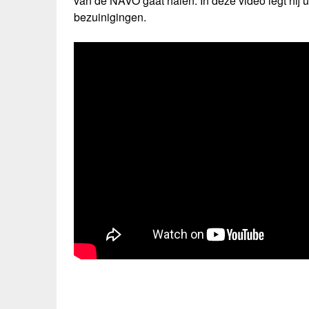
van de NAVO gaat halen. In deze video legt hij ui
bezuinigingen.