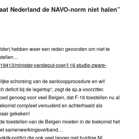
aat Nederland de NAVO-norm niet halen
”
rider) hebben weer een reden gevonden om niet te
tstellen…
9413/minister-vandeput-over-f-16-studie-zware-
ijke schorsing van de aankoopprocedure en wil
eficit bij de legertop”, zegt de sp.a-voorzitter.
goed genoeg voor veel Belgen, dat F-16 toestellen nu al
toekomst compleet verouderd en achterhaald als
 naar gekeken!
de toestellen van de Belgen moeten in de toekomst het
n het samenwerkingsverband…
jk-politici die ook veel langer met huidige NL