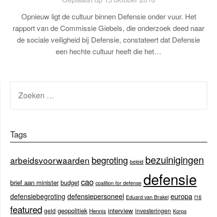
Opnieuw ligt de cultuur binnen Defensie onder vuur. Het
rapport van de Commissie Giebels, die onderzoek deed naar
de sociale veiligheid bij Defensie, constateert dat Defensie
een hechte cultuur heeft die het…
ZOEKEN
NAAR:
Tags
bezuinigingen
begroting
arbeidsvoorwaarden
beleid
defensie
cao
brief aan minister
budget
coalition for defense
europa
defensiebegroting
defensiepersoneel
Eduard van Brakel
f16
featured
geopolitiek
interview
geld
investeringen
Hennis
Korps