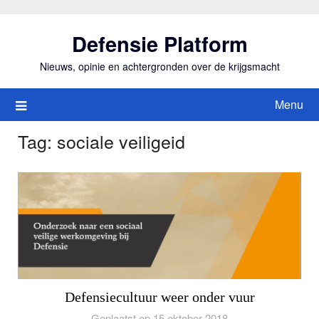
Ga
naar
Defensie Platform
de
inhoud
Nieuws, opinie en achtergronden over de krijgsmacht
Menu
Tag:
sociale veiligeid
Defensiecultuur weer onder vuur
Geplaatst op 15 oktober 2018