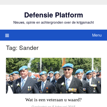
Ga
naar
Defensie Platform
de
inhoud
Nieuws, opinie en achtergronden over de krijgsmacht
Menu
Tag:
Sander
Wat is een veteraan u waard?
Geplaatst op 5 februari 2015