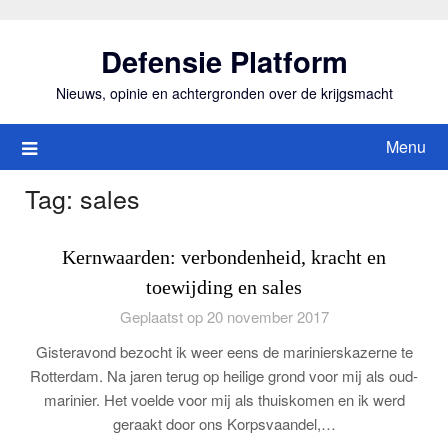
Ga
naar
Defensie Platform
de
inhoud
Nieuws, opinie en achtergronden over de krijgsmacht
Menu
Tag:
sales
Kernwaarden: verbondenheid, kracht en
toewijding en sales
Geplaatst op 20 november 2017
Gisteravond bezocht ik weer eens de marinierskazerne te
Rotterdam. Na jaren terug op heilige grond voor mij als oud-
marinier. Het voelde voor mij als thuiskomen en ik werd
geraakt door ons Korpsvaandel,…