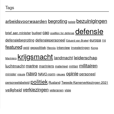
Tags
bezuinigingen
begroting
arbeidsvoorwaarden
beleid
defensie
cao
brief aan minister
budget
coalition for defense
europa
defensiebegroting
defensiepersoneel
Eduard van Brakel
f16
featured
geopolitiek
interview
geld
investeringen
Hennis
Korps
krijgsmacht
leiderschap
landmacht
Mariniers
militairen
luchtmacht
marine
mariniers
materieel
militair
navo
opinie
personeel
NAVO-norm
minister
missie
nieuws
politiek
Rusland
personeelsbeleid
Tweede Kamerverkiezingen 2021
verkiezingen
veiligheid
veteranen
visie