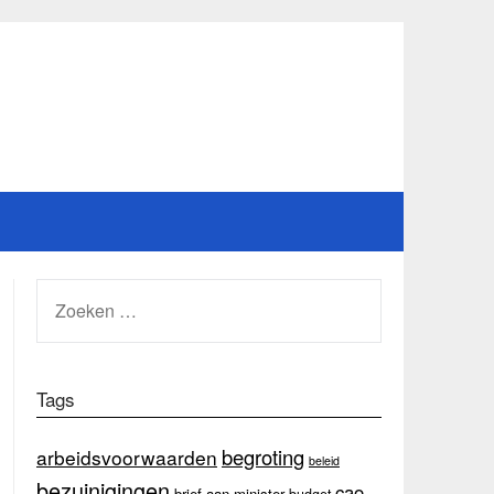
ZOEKEN
NAAR:
Tags
begroting
arbeidsvoorwaarden
beleid
bezuinigingen
cao
brief aan minister