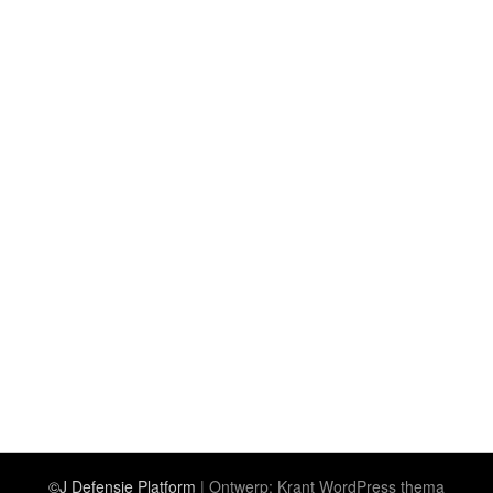
©J Defensie Platform
| Ontwerp:
Krant WordPress thema