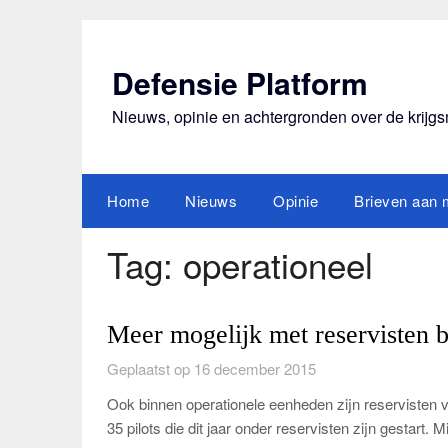
Ga
naar
de
Defensie Platform
inhoud
Nieuws, opinie en achtergronden over de krijg
Home
Nieuws
Opinie
Brieven aan m
Tag:
operationeel
Meer mogelijk met reservisten b
Geplaatst op 16 december 2015
Ook binnen operationele eenheden zijn reservisten voll
35 pilots die dit jaar onder reservisten zijn gestar