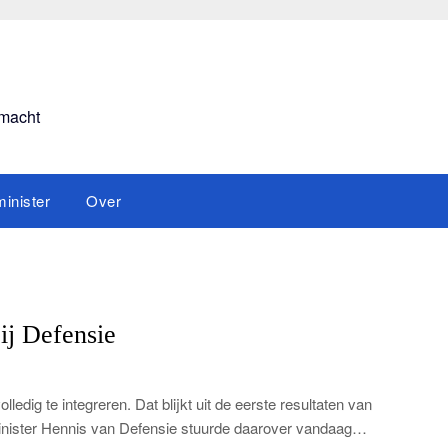
smacht
inister
Over
ij Defensie
edig te integreren. Dat blijkt uit de eerste resultaten van
t. Minister Hennis van Defensie stuurde daarover vandaag…