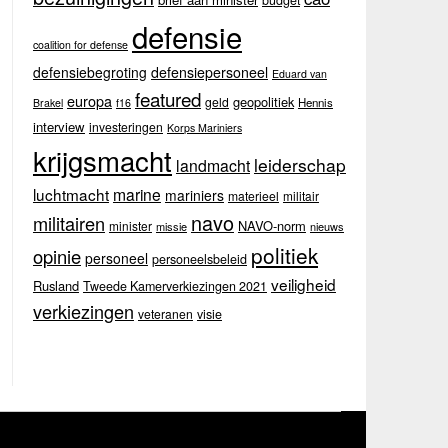
budget
defensie
coalition for defense
defensiebegroting
defensiepersoneel
Eduard van
featured
europa
geopolitiek
geld
Hennis
Brakel
f16
interview
investeringen
Korps Mariniers
krijgsmacht
leiderschap
landmacht
luchtmacht
marine
mariniers
materieel
militair
navo
militairen
NAVO-norm
minister
missie
nieuws
politiek
opinie
personeel
personeelsbeleid
veiligheid
Rusland
Tweede Kamerverkiezingen 2021
verkiezingen
veteranen
visie