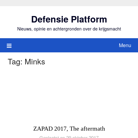
Ga
naar
Defensie Platform
de
inhoud
Nieuws, opinie en achtergronden over de krijgsmacht
Menu
Tag:
Minks
ZAPAD 2017, The aftermath
Geplaatst op 29 oktober 2017