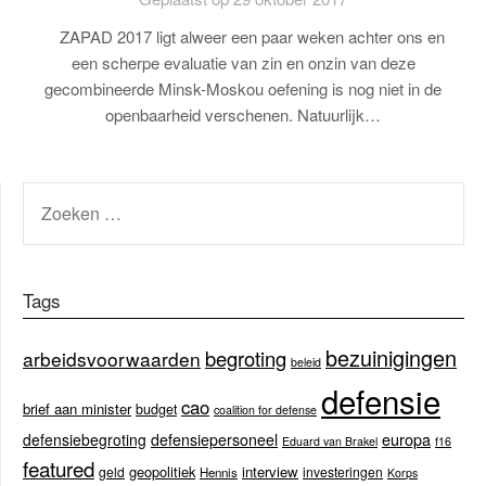
ZAPAD 2017 ligt alweer een paar weken achter ons en
een scherpe evaluatie van zin en onzin van deze
gecombineerde Minsk-Moskou oefening is nog niet in de
openbaarheid verschenen. Natuurlijk…
ZOEKEN
NAAR:
Tags
bezuinigingen
begroting
arbeidsvoorwaarden
beleid
defensie
cao
brief aan minister
budget
coalition for defense
europa
defensiebegroting
defensiepersoneel
Eduard van Brakel
f16
featured
geopolitiek
interview
geld
investeringen
Hennis
Korps