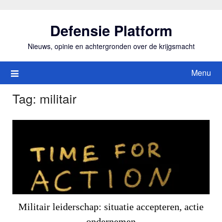
Ga
naar
Defensie Platform
de
inhoud
Nieuws, opinie en achtergronden over de krijgsmacht
Menu
Tag:
militair
Militair leiderschap: situatie accepteren, actie
ondernemen