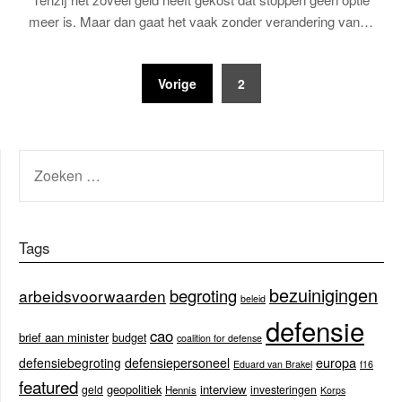
meer is. Maar dan gaat het vaak zonder verandering van…
Berichten
Vorige
2
paginering
ZOEKEN
NAAR:
Tags
bezuinigingen
begroting
arbeidsvoorwaarden
beleid
defensie
cao
brief aan minister
budget
coalition for defense
europa
defensiebegroting
defensiepersoneel
Eduard van Brakel
f16
featured
geopolitiek
interview
geld
investeringen
Hennis
Korps