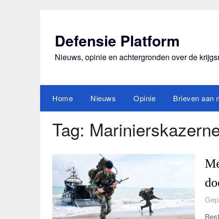
Ga
naar
de
Defensie Platform
inhoud
Nieuws, opinie en achtergronden over de krijg
Home
Nieuws
Opinie
Brieven aan m
Tag:
Marinierskazern
Me
do
Gepl
Best