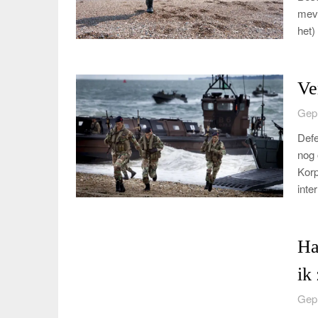
mevr
het)
Ve
Gepl
Defe
nog 
Korp
inte
Ha
ik
Gepl