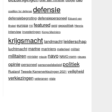
budget
defensie
coalition for defense
defensiebegroting
defensiepersoneel
Eduard van
featured
europa
geopolitiek
geld
Hennis
Brakel
f16
interview
investeringen
Korps Mariniers
krijgsmacht
leiderschap
landmacht
luchtmacht
marine
mariniers
materieel
militair
navo
militairen
NAVO-norm
minister
missie
nieuws
politiek
opinie
personeel
personeelsbeleid
veiligheid
Rusland
Tweede Kamerverkiezingen 2021
verkiezingen
veteranen
visie