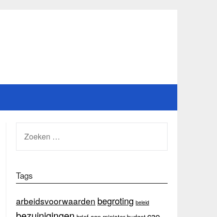
ZOEKEN
NAAR:
Tags
begroting
arbeidsvoorwaarden
beleid
bezuinigingen
cao
brief aan minister