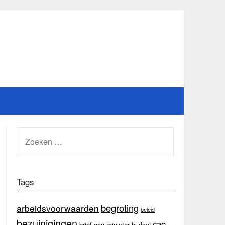
ZOEKEN
NAAR:
Tags
begroting
arbeidsvoorwaarden
beleid
bezuinigingen
cao
brief aan minister