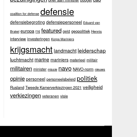
budget
defensie
coalition for defense
defensiebegroting
defensiepersoneel
Eduard van
featured
europa
geopolitiek
geld
Hennis
Brakel
f16
interview
investeringen
Korps Mariniers
krijgsmacht
leiderschap
landmacht
luchtmacht
marine
mariniers
materieel
militair
navo
militairen
NAVO-norm
minister
missie
nieuws
politiek
opinie
personeel
personeelsbeleid
veiligheid
Rusland
Tweede Kamerverkiezingen 2021
verkiezingen
veteranen
visie