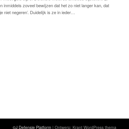
en inmiddels zoveel bewijzen dat het zo niet langer kan, dat
je niet negeren’. Duidelijk is ze in ieder…
©J Defensie Platform
| Ontwerp:
Krant WordPress thema