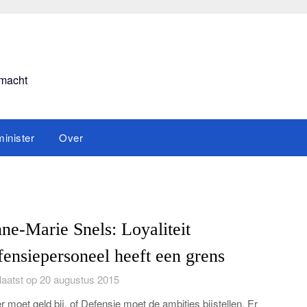
smacht
inister
Over
ne-Marie Snels: Loyaliteit
fensiepersoneel heeft een grens
aatst op 20 augustus 2015
er moet geld bij, of Defensie moet de ambities bijstellen. Er