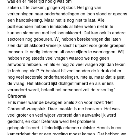
was en er meer tijd nodig was om
zaken uit te zoeken, gingen zij door. Het ging van
verkenningen naar onderhandelingen en toen stond er opeens
een handtekening. Maar het is nog niet te laat. Alle
politiebonden hebben inmiddels al laten weten niet in te
kunnen stemmen met het loonakkoord. Dat kan ook in andere
sectoren nog gebeuren. Wij hebben berekeningen die laten
zien dat dit akkoord vreselijk slecht uitpakt voor grote groepen
mensen. Ik nodig iedereen uit onze cijfers te weerleggen. Wij
hebben nog steeds veel vragen waarop we nog geen
antwoord hebben. En als er nog zo veel vragen zijn dan teken
je toch nog niet? Er bestaat bij veel bonden de indruk dat er
nog veel sectorale onderhandelingsruimte is, maar dat is juist
de vraag. Het akkoord lijkt dichtgetimmerd en als er iets
veranderd wordt, betaalt het personeel zelf de rekening.’
Chroom6
Er is meer waar de bewogen Snels zich voor inzet: ‘Het
Chroom6-vraagstuk. Daar maakte ik me boos om. Het was
veel groter en veel wijder verbreid dan aanvankelijk werd
gedacht, en door Defensie werd het probleem
gebagatelliseerd. Uiteindelijk erkende minister Hennis in een
kamerdebat dat er een regeling moest komen. Dat hebben we