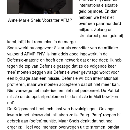
internationale situatie
geld bij moet. En dan
hebben we het niet
Anne-Marie Snels Voorzitter AFMP
over een paar honderd
miljoen. Zolang er
structureel geen geld bij
komt, blijft het rommelen in de marge.’
Snels werkt nu ongeveer 2 jaar als voorzitter van de militaire
vakbond AFMP FNV, is inmiddels goed ingewerkt in de
Defensie-materie en heeft een netwerk dat er toe doet: ‘Ik heb
tegen de top van Defensie gezegd dat ze de volgende keer
‘nee’ moeten zeggen als Defensie weer gevraagd wordt voor
een bijdrage aan een missie. Defensie wil zich internationaal
profileren, maar we moeten accepteren dat dit niet meer kan.
Niet vanwege het materieel en niet met personeel. De Patriot
missie en de opstartproblemen bij de missie in Mali bewijzen
dat’.
De Krijgsmacht heeft echt last van bezuinigingen. Onlangs
kwam in het nieuws dat militairen zelfs ‘Pang, Pang’ roepen bij
gebrek aan (oefen)munitie. Maar Snels denkt dat het nog
erger is: ‘Heel veel mensen overwegen uit te stromen, omdat