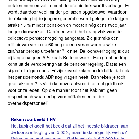
betalen mensen zelf, omdat de premie fors wordt verlaagd. Er
wordt daardoor veel minder pensioen opgebouwd, waardoor
de rekening bij de jongere generatie wordt gelegd, die krijgen
straks 15 % minder pensioen en moeten nóg eens twee jaar
langer doorwerken. Daarmee wordt het draagvlak voor de
collectieve pensioenregeling aangetast. Zie jij straks een
militair van ver in de 60 nog op een verantwoorde wijze
zijn/haar beroep uitoefenen? Ik niet! De loonsverhoging is dus
bij lange na geen 5 % zoals Rutte beweert. Een groot bedrag
komt uit de versobering van de pensioenregeling. Dat is een
sigaar uit eigen doos. Er zijn zoveel zaken onduidelijk, dat ook
het pensioenfonds ABP nog vragen heeft. Dan teken je
toch
geen
akkoord? Ik vind dat onverantwoord, en dat geldt ook
voor onze leden. Op die manier toont het Kabinet geen
respect noch waardering voor militairen en ander
overheidspersoneel.’
Rekenvoorbeeld FNV
Het kabinet geeft het beeld dat zij het meeste bijdragen aan
de loonsverhoging van 5,05%, maar is dat eigenlijk wel zo?
Reken even met ons mee:
» Stel je salaris is € 2.000 bruto