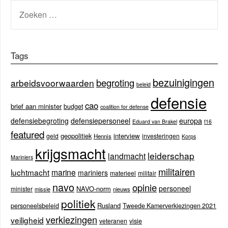
ZOEKEN
NAAR:
Tags
bezuinigingen
begroting
arbeidsvoorwaarden
beleid
defensie
cao
brief aan minister
budget
coalition for defense
europa
defensiebegroting
defensiepersoneel
Eduard van Brakel
f16
featured
geopolitiek
interview
geld
investeringen
Hennis
Korps
krijgsmacht
leiderschap
landmacht
Mariniers
militairen
luchtmacht
marine
mariniers
materieel
militair
navo
opinie
personeel
NAVO-norm
minister
missie
nieuws
politiek
Rusland
personeelsbeleid
Tweede Kamerverkiezingen 2021
verkiezingen
veiligheid
veteranen
visie