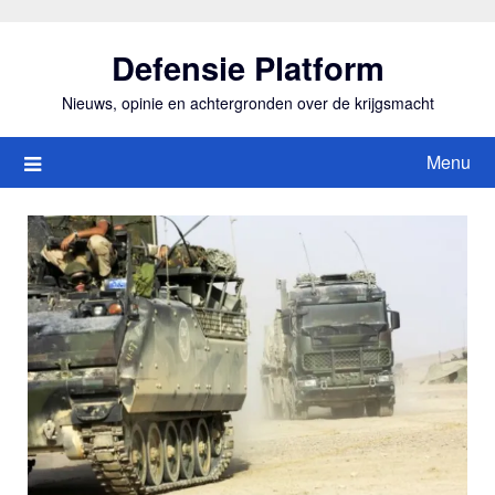
Ga
naar
Defensie Platform
de
inhoud
Nieuws, opinie en achtergronden over de krijgsmacht
Menu