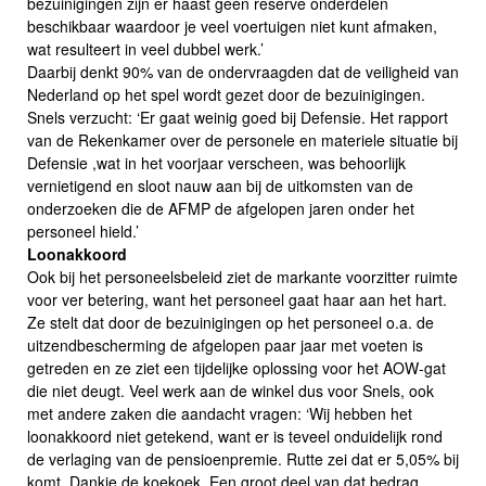
bezuinigingen zijn er haast geen reserve onderdelen
beschikbaar waardoor je veel voertuigen niet kunt afmaken,
wat resulteert in veel dubbel werk.’
Daarbij denkt 90% van de ondervraagden dat de veiligheid van
Nederland op het spel wordt gezet door de bezuinigingen.
Snels verzucht: ‘Er gaat weinig goed bij Defensie. Het rapport
van de Rekenkamer over de personele en materiele situatie bij
Defensie ,wat in het voorjaar verscheen, was behoorlijk
vernietigend en sloot nauw aan bij de uitkomsten van de
onderzoeken die de AFMP de afgelopen jaren onder het
personeel hield.’
Loonakkoord
Ook bij het personeelsbeleid ziet de markante voorzitter ruimte
voor ver betering, want het personeel gaat haar aan het hart.
Ze stelt dat door de bezuinigingen op het personeel o.a. de
uitzendbescherming de afgelopen paar jaar met voeten is
getreden en ze ziet een tijdelijke oplossing voor het AOW-gat
die niet deugt. Veel werk aan de winkel dus voor Snels, ook
met andere zaken die aandacht vragen: ‘Wij hebben het
loonakkoord niet getekend, want er is teveel onduidelijk rond
de verlaging van de pensioenpremie. Rutte zei dat er 5,05% bij
komt. Dankje de koekoek. Een groot deel van dat bedrag