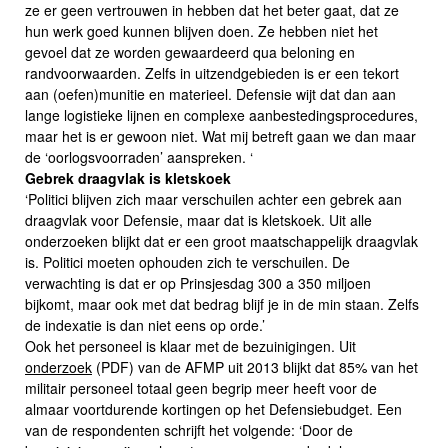
ze er geen vertrouwen in hebben dat het beter gaat, dat ze
hun werk goed kunnen blijven doen. Ze hebben niet het
gevoel dat ze worden gewaardeerd qua beloning en
randvoorwaarden. Zelfs in uitzendgebieden is er een tekort
aan (oefen)munitie en materieel. Defensie wijt dat dan aan
lange logistieke lijnen en complexe aanbestedingsprocedures,
maar het is er gewoon niet. Wat mij betreft gaan we dan maar
de ‘oorlogsvoorraden’ aanspreken. ‘
Gebrek draagvlak is kletskoek
‘Politici blijven zich maar verschuilen achter een gebrek aan
draagvlak voor Defensie, maar dat is kletskoek. Uit alle
onderzoeken blijkt dat er een groot maatschappelijk draagvlak
is. Politici moeten ophouden zich te verschuilen. De
verwachting is dat er op Prinsjesdag 300 a 350 miljoen
bijkomt, maar ook met dat bedrag blijf je in de min staan. Zelfs
de indexatie is dan niet eens op orde.’
Ook het personeel is klaar met de bezuinigingen. Uit
onderzoek
(PDF) van de AFMP uit 2013 blijkt dat 85% van het
militair personeel totaal geen begrip meer heeft voor de
almaar voortdurende kortingen op het Defensiebudget. Een
van de respondenten schrijft het volgende: ‘Door de