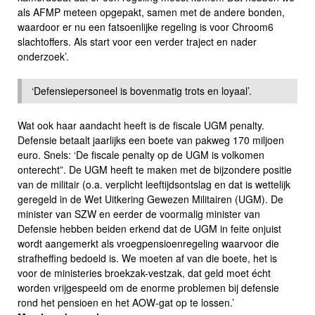
als AFMP meteen opgepakt, samen met de andere bonden,
waardoor er nu een fatsoenlijke regeling is voor Chroom6
slachtoffers. Als start voor een verder traject en nader
onderzoek’.
‘Defensiepersoneel is bovenmatig trots en loyaal’.
Wat ook haar aandacht heeft is de fiscale UGM penalty.
Defensie betaalt jaarlijks een boete van pakweg 170 miljoen
euro. Snels: ‘De fiscale penalty op de UGM is volkomen
onterecht”. De UGM heeft te maken met de bijzondere positie
van de militair (o.a. verplicht leeftijdsontslag en dat is wettelijk
geregeld in de Wet Uitkering Gewezen Militairen (UGM). De
minister van SZW en eerder de voormalig minister van
Defensie hebben beiden erkend dat de UGM in feite onjuist
wordt aangemerkt als vroegpensioenregeling waarvoor die
strafheffing bedoeld is. We moeten af van die boete, het is
voor de ministeries broekzak-vestzak, dat geld moet écht
worden vrijgespeeld om de enorme problemen bij defensie
rond het pensioen en het AOW-gat op te lossen.’