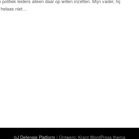
 politiek leiders alleen daar op willen inzetten. Mijn vader, hij
t helaas niet…
©J Defensie Platform
| Ontwerp:
Krant WordPress thema