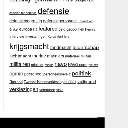
budget
defensie
coalition for defense
defensiebegroting
defensiepersoneel
Eduard van
featured
europa
geopolitiek
geld
Hennis
Brakel
f16
interview
investeringen
Korps Mariniers
krijgsmacht
leiderschap
landmacht
luchtmacht
marine
mariniers
materieel
militair
navo
militairen
NAVO-norm
minister
missie
nieuws
politiek
opinie
personeel
personeelsbeleid
veiligheid
Rusland
Tweede Kamerverkiezingen 2021
verkiezingen
veteranen
visie