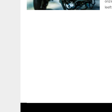
onze
leef