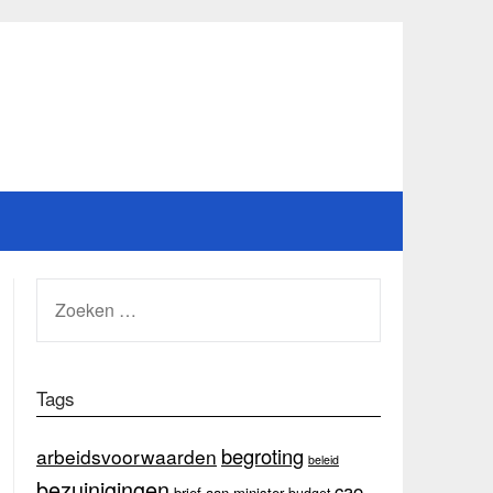
ZOEKEN
NAAR:
Tags
begroting
arbeidsvoorwaarden
beleid
bezuinigingen
cao
brief aan minister