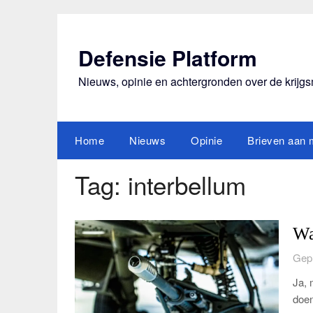
Ga
naar
de
Defensie Platform
inhoud
Nieuws, opinie en achtergronden over de krijg
Home
Nieuws
Opinie
Brieven aan m
Tag:
interbellum
Wa
Gepl
Ja, 
doen