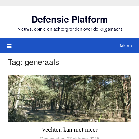
Ga
naar
Defensie Platform
de
inhoud
Nieuws, opinie en achtergronden over de krijgsmacht
Menu
Tag:
generaals
Vechten kan niet meer
Geplaatst op 27 oktober 2015