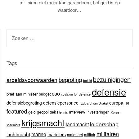
militairen niet meer kan garanderen, het geld is op
waardoor…
ZOEKEN
NAAR:
Tags
bezuinigingen
begroting
arbeidsvoorwaarden
beleid
defensie
cao
brief aan minister
budget
coalition for defense
europa
defensiebegroting
defensiepersoneel
Eduard van Brakel
f16
featured
geopolitiek
interview
geld
investeringen
Hennis
Korps
krijgsmacht
leiderschap
landmacht
Mariniers
militairen
luchtmacht
marine
mariniers
materieel
militair