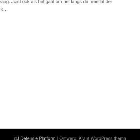
raag. Juist ook als het gaat om het langs de meetlat der
iek…
©J Defensie Platform
| Ontwerp:
Krant WordPress thema