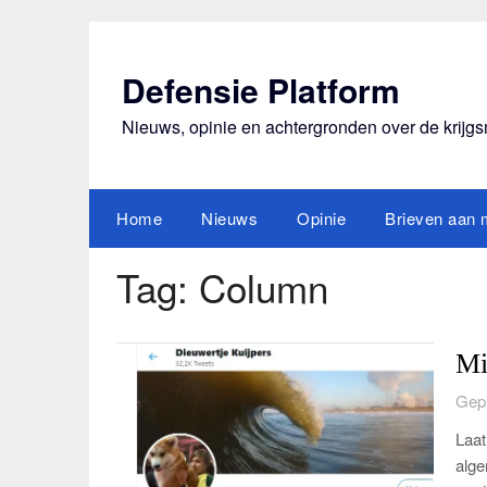
Ga
naar
de
Defensie Platform
inhoud
Nieuws, opinie en achtergronden over de krijg
Home
Nieuws
Opinie
Brieven aan m
Tag:
Column
Mi
Gepl
Laat
alge