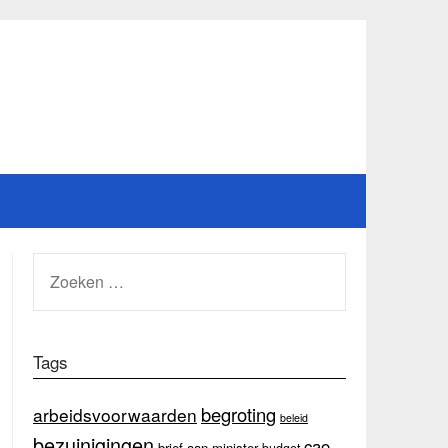
ZOEKEN
NAAR:
Tags
begroting
arbeidsvoorwaarden
beleid
bezuinigingen
cao
brief aan minister