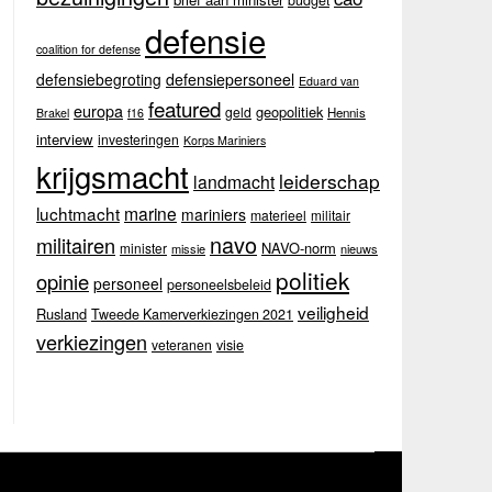
budget
defensie
coalition for defense
defensiebegroting
defensiepersoneel
Eduard van
featured
europa
geopolitiek
geld
Hennis
Brakel
f16
interview
investeringen
Korps Mariniers
krijgsmacht
leiderschap
landmacht
luchtmacht
marine
mariniers
materieel
militair
navo
militairen
NAVO-norm
minister
missie
nieuws
politiek
opinie
personeel
personeelsbeleid
veiligheid
Rusland
Tweede Kamerverkiezingen 2021
verkiezingen
veteranen
visie