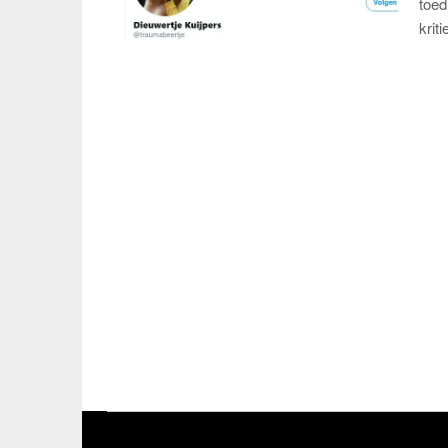
toed
krit