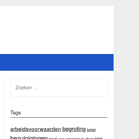
ZOEKEN
NAAR:
Tags
begroting
arbeidsvoorwaarden
beleid
bezuinigingen
cao
brief aan minister