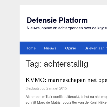
Ga
naar
de
Defensie Platform
inhoud
Nieuws, opinie en achtergronden over de krijg
Home
Nieuws
Opinie
Brieven aan m
Tag:
achterstallig
KVMO: marineschepen niet oper
Geplaatst op 2 maart 2015
Als er een militair conflict uitbreekt, is het nu niet 
schrijft Marc de Matris, voorzitter van de Koninklij