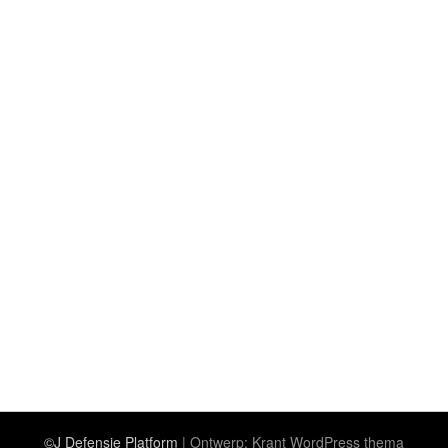
©J Defensie Platform
| Ontwerp:
Krant WordPress thema