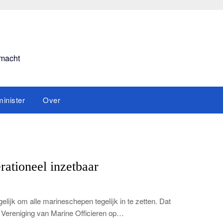
smacht
inister
Over
ationeel inzetbaar
mogelijk om alle marineschepen tegelijk in te zetten. Dat
ke Vereniging van Marine Officieren op…