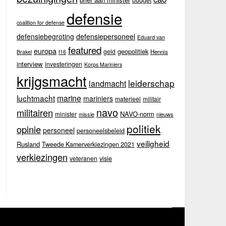
budget
defensie
coalition for defense
defensiebegroting
defensiepersoneel
Eduard van
featured
europa
geopolitiek
geld
Hennis
Brakel
f16
interview
investeringen
Korps Mariniers
krijgsmacht
leiderschap
landmacht
luchtmacht
marine
mariniers
materieel
militair
navo
militairen
NAVO-norm
minister
missie
nieuws
politiek
opinie
personeel
personeelsbeleid
veiligheid
Rusland
Tweede Kamerverkiezingen 2021
verkiezingen
veteranen
visie