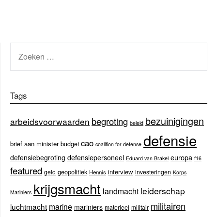
ZOEKEN
NAAR:
Tags
bezuinigingen
begroting
arbeidsvoorwaarden
beleid
defensie
cao
brief aan minister
budget
coalition for defense
europa
defensiebegroting
defensiepersoneel
Eduard van Brakel
f16
featured
geopolitiek
interview
geld
investeringen
Hennis
Korps
krijgsmacht
leiderschap
landmacht
Mariniers
militairen
luchtmacht
marine
mariniers
materieel
militair