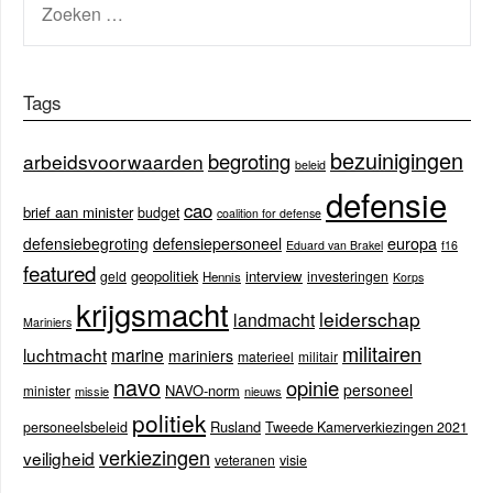
NAAR:
Tags
bezuinigingen
begroting
arbeidsvoorwaarden
beleid
defensie
cao
brief aan minister
budget
coalition for defense
europa
defensiebegroting
defensiepersoneel
Eduard van Brakel
f16
featured
geopolitiek
interview
geld
investeringen
Hennis
Korps
krijgsmacht
leiderschap
landmacht
Mariniers
militairen
luchtmacht
marine
mariniers
materieel
militair
navo
opinie
personeel
NAVO-norm
minister
missie
nieuws
politiek
Rusland
personeelsbeleid
Tweede Kamerverkiezingen 2021
verkiezingen
veiligheid
veteranen
visie