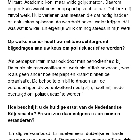
Militaire Academie kon, maar wilde gelijk starten. Daarom
begon ik als wachtmeester-opsporingsambtenaar. Dat leek mij
zinvol werk. Hulp verlenen aan mensen die dat nodig hadden
en ook zaken oplossen, de waarheid boven water krijgen, dát
was wat ik wilde. En eigenlijk wil ik dat nog steeds in mijn werk.’
Op welke manier heeft uw militaire achtergrond
bijgedragen aan uw keus om politiek actief te worden?
‘Als beroepsmilitair, maar ook door mijn betrokkenheid bij
Defensie als reserveofficier en werk als militair advocaat, weet
ik als geen ander hoe het piept en kraakt binnen de
organisatie. De behoefte om bij te dragen aan de
veranderingen die zo ontzettend nodig zijn, heeft mij mede
overtuigd om politiek actief te worden.’
Hoe beschrijft u de huidige staat van de Nederlandse
Krijgsmacht? En wat zou daar volgens u aan moeten
veranderen?
‘Ernstig verwaarloosd. Er moeten eerst duidelijke en harde
keuzes worden gemaakt. Daarvoor is een goede politieke visie