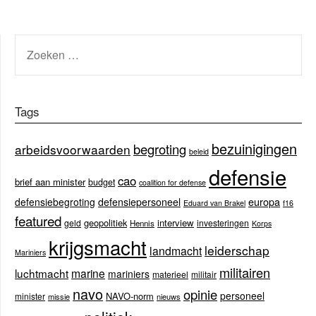
ZOEKEN
NAAR:
Tags
bezuinigingen
begroting
arbeidsvoorwaarden
beleid
defensie
cao
brief aan minister
budget
coalition for defense
europa
defensiebegroting
defensiepersoneel
Eduard van Brakel
f16
featured
geopolitiek
interview
geld
investeringen
Hennis
Korps
krijgsmacht
leiderschap
landmacht
Mariniers
militairen
luchtmacht
marine
mariniers
materieel
militair
navo
opinie
personeel
NAVO-norm
minister
missie
nieuws