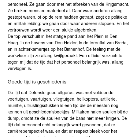
personeel. Ze gaan door met het afbreken van de Krijgsmacht.
Ze breken mens en materieel af. Daar waar anderen allang
gestopt waren, of op de rem hadden getrapt, zegt de politieke
en militair leiding: we gaan door waar anderen stoppen. En het
vertrouwen wordt weer een stukje afgebroken.
De top verschuilt in het statige pand aan het Plein in Den
Haag, in de havens van Den Helder, in de torenflat van Breda,
en in achterkamertjes op het Binnenhof. De feeling met de
werkvloer zijn ze allang kwijtgeraakt. Een officier verzuchtte
tegen mij dat de tijd dat het personeel belangrijk was, allang
vervlogen is.
Goede tijd is geschiedenis
De tijd dat Defensie goed uitgerust was met voldoende
voertuigen, vaartuigen, vliegtuigen, helikopters, artillerie,
munitie, uitrustingsstukken is een tijd die de meesten nog
kennen uit geschiedenisboekjes. Militairen halen spullen bij de
dump, omdat ze de spullen van de baas niet meer krijgen. De
tijd dat personeel echt belangrijk werd gevonden, dat er
carrièreperspectief was, en dat er respect bleek voor het