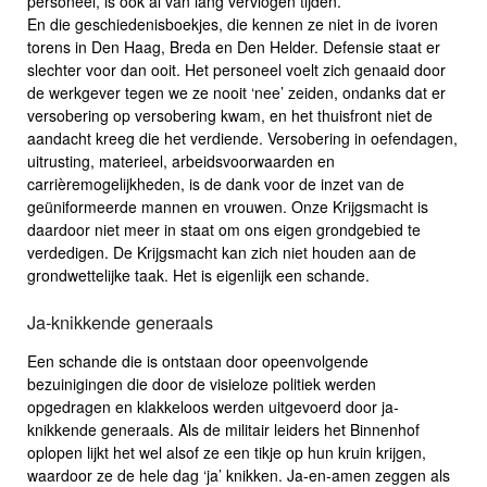
personeel, is ook al van lang vervlogen tijden.
En die geschiedenisboekjes, die kennen ze niet in de ivoren
torens in Den Haag, Breda en Den Helder. Defensie staat er
slechter voor dan ooit. Het personeel voelt zich genaaid door
de werkgever tegen we ze nooit ‘nee’ zeiden, ondanks dat er
versobering op versobering kwam, en het thuisfront niet de
aandacht kreeg die het verdiende. Versobering in oefendagen,
uitrusting, materieel, arbeidsvoorwaarden en
carrièremogelijkheden, is de dank voor de inzet van de
geüniformeerde mannen en vrouwen. Onze Krijgsmacht is
daardoor niet meer in staat om ons eigen grondgebied te
verdedigen. De Krijgsmacht kan zich niet houden aan de
grondwettelijke taak. Het is eigenlijk een schande.
Ja-knikkende generaals
Een schande die is ontstaan door opeenvolgende
bezuinigingen die door de visieloze politiek werden
opgedragen en klakkeloos werden uitgevoerd door ja-
knikkende generaals. Als de militair leiders het Binnenhof
oplopen lijkt het wel alsof ze een tikje op hun kruin krijgen,
waardoor ze de hele dag ‘ja’ knikken. Ja-en-amen zeggen als