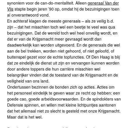
synoniem voor de can-do-mentaliteit. Alleen
generaal Van der
Vlis
stapte begin jaren ’90 op, omdat hij de bezuinigingen toen
al onverantwoord vond.
En achteraf klagen de meeste generaals – als ze veilig b.d.
zijn – dat het misschien toch wel een beetje te veel was qua
bezuinigingen. Dat de wereld toch wel heel onveilig wordt, en
dat er van de Krijgsmacht meer gevraagd wordt dan
daadwerkelijk kan worden uitgevoerd. En de generaals die wel
aan de bel trekken, worden niet gehoord, of niet geloofd, of
buitenspel gezet voor de echte topfuncties. Of Den Haag is blij
dat ze eindelijk de dienst uit zijn en vervangen kunnen worden
door andere toppers die hun carrière misschien wel
belangrijker vinden dat de toestand van de Krijgsmacht en de
veiligheid van ons land.
Ondertussen bezinnen de bonden zich op acties. Acties om
het personeel eindelijk te geven waar ze recht op hebben: een
goede cao, goede arbeidsvoorwaarden. En de spindokters van
Defensie spinnen, en willen met kleine lichtpuntjes aantonen
dat het allemaal niet zo slecht is gesteld met onze Krijgsmacht.
Maar dat is het wel.