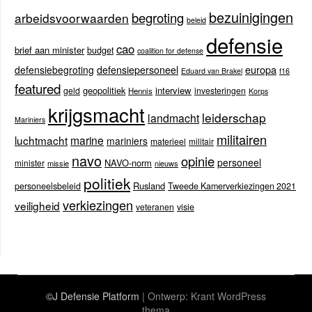
bezuinigingen
begroting
arbeidsvoorwaarden
beleid
defensie
cao
brief aan minister
budget
coalition for defense
europa
defensiebegroting
defensiepersoneel
Eduard van Brakel
f16
featured
geopolitiek
interview
geld
investeringen
Hennis
Korps
krijgsmacht
leiderschap
landmacht
Mariniers
militairen
luchtmacht
marine
mariniers
materieel
militair
navo
opinie
personeel
NAVO-norm
minister
missie
nieuws
politiek
Rusland
personeelsbeleid
Tweede Kamerverkiezingen 2021
verkiezingen
veiligheid
veteranen
visie
©J Defensie Platform
| Ontwerp:
Krant WordPress
thema