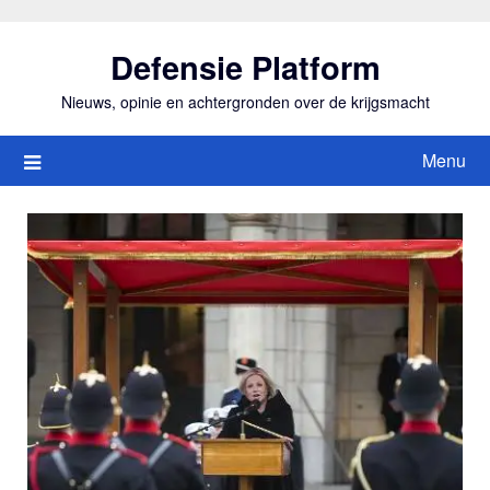
Ga
naar
Defensie Platform
de
inhoud
Nieuws, opinie en achtergronden over de krijgsmacht
Menu