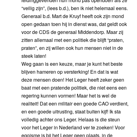
leidinggevenden hun mond pas opendoen als ze
“veilig zijn”, (lees b.d.), ben ik niet helemaal eens.
Generaal b.d. Mart de Kruyf heeft ook zijn mond
open gedaan toen hij in dienst was, dat geldt ook
voor de CDS de generaal Middendorp. Maar zij
zitten allemaal met een politiek die blijft “praten,
praten”, en zij willen ook hun mensen niet in de
steek laten!
Weg gaan is een keuze, maar je kunt het beste
blijven hameren op versterking! En dat is wat
deze mensen doen! Het Leger heeft zeker geen
baat met een pratende politiek, die niet eens een
regering kunnen vormen! Maar het is wel de
realiteit! Dat een militair een goede CAO verdient,
en een goede uitrusting, staat buiten kijf! Ik sta
volledig achter ons Leger. Helaas is die steun
voor het Leger in Nederland ver te zoeken! Voor
egoisme is bij het Leger geen plaats, in de