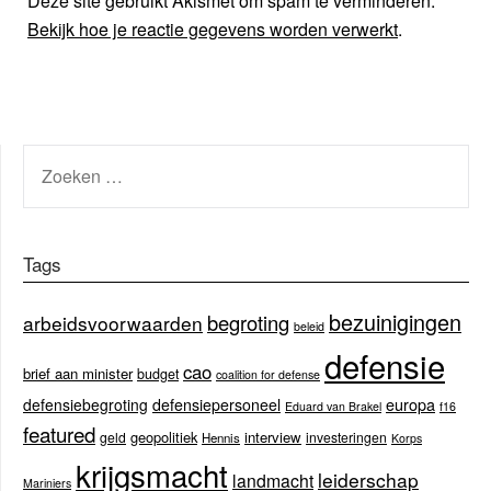
Deze site gebruikt Akismet om spam te verminderen.
Bekijk hoe je reactie gegevens worden verwerkt
.
ZOEKEN
NAAR:
Tags
bezuinigingen
begroting
arbeidsvoorwaarden
beleid
defensie
cao
brief aan minister
budget
coalition for defense
europa
defensiebegroting
defensiepersoneel
Eduard van Brakel
f16
featured
geopolitiek
interview
geld
investeringen
Hennis
Korps
krijgsmacht
leiderschap
landmacht
Mariniers