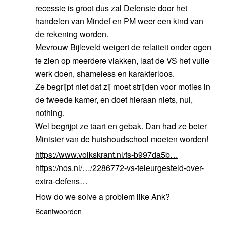
recessie is groot dus zal Defensie door het
handelen van Mindef en PM weer een kind van
de rekening worden.
Mevrouw Bijleveld weigert de relaiteit onder ogen
te zien op meerdere vlakken, laat de VS het vuile
werk doen, shameless en karakterloos.
Ze begrijpt niet dat zij moet strijden voor moties in
de tweede kamer, en doet hieraan niets, nul,
nothing.
Wel begrijpt ze taart en gebak. Dan had ze beter
Minister van de huishoudschool moeten worden!
https://www.volkskrant.nl/fs-b997da5b…
https://nos.nl/…/2286772-vs-teleurgesteld-over-
extra-defens…
How do we solve a problem like Ank?
Beantwoorden