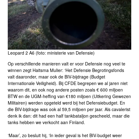
Leopard 2 A6 (foto: ministerie van Defensie)
Op verschillende manieren valt er voor Defensie nog veel te
winnen zegt Haitsma Mulier: ‘Het Defensie Begrotingsfonds
valt daaronder, maar ook de BIV-bijdrage (Budget
Internationale Veiligheid). Bij CFDE begrepen we al jaren niet
waarom dit, en ook nog andere posten zoals € 600 miljoen
BTW en de UGM-heffing van €180 miljoen (Uitkering Gewezen
Militairen) werden opgeteld werd bij het Defensiebudget. En
die BIV-bijdrage was ook al 59,5 miljoen per jaar. Als cavalerist
denk ik dan: dit had een half tankbataljon gescheeld, maar die
tanks hebben we verkocht aan Finland.
‘Maar’, zo besluit hij, ‘In ieder geval is het BIV-budget weer