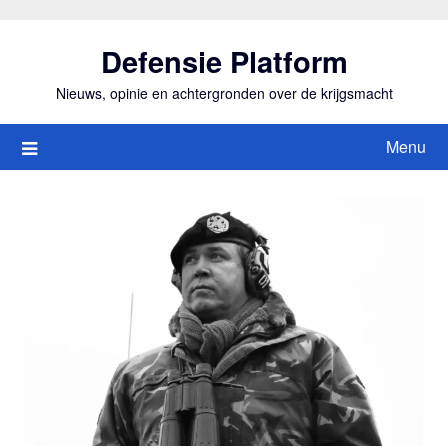
Ga
naar
Defensie Platform
de
inhoud
Nieuws, opinie en achtergronden over de krijgsmacht
Menu