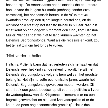
baseert zijn: De Amerikaanse aandelenindex die een record
boekte voor de langste bullmarkt (omhoog zonder 20%-
correcties), het economisch herstel in de VS is met 40
kwartalen groei op een rij het langste herstel ooit, en de
werkloosheid staat op het laagste niveau in 50 jaar. ‘Aan elk
feest komt op een gegeven moment een eind’, zegt Haitsma
Mulier, ‘Vandaar dat we niet te lang kunnen wachten op het
Defensie Begrotingsfonds. Want als die recessie er komt, zou
het te laat zijn om het fonds te vullen.’
‘Niet verder uithollen’
Haitsma Mulier is bang dat het verleden zich herhaalt en dat
Defensie weer het kind van de rekening wordt. Terwijl het
Defensie Begrotingsfonds volgens hem wel van het grootste
belang is: ‘Het zijn nu vette economische jaren, waarin het
Defensie Begrotingsfonds gevuld zou moeten worden. Dit
stuurt ook een goede boodschap uit voor de politieke wil voor
de wederopbouw van de Krijgsmacht, immers is er nu een
begrotingsoverschot en niemand kan voorspellen of er de
komende jaren nog economische groei blijft. Het is dus