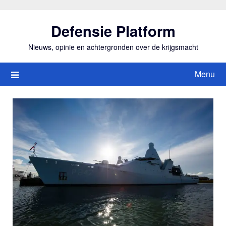
Ga
naar
Defensie Platform
de
inhoud
Nieuws, opinie en achtergronden over de krijgsmacht
Menu