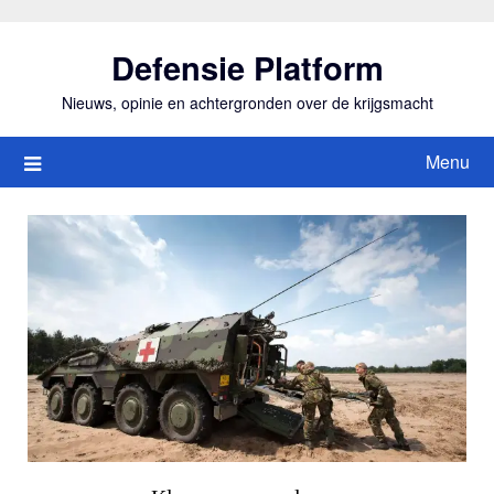
Ga
naar
Defensie Platform
de
inhoud
Nieuws, opinie en achtergronden over de krijgsmacht
Menu