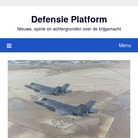
Ga
naar
Defensie Platform
de
inhoud
Nieuws, opinie en achtergronden over de krijgsmacht
Menu