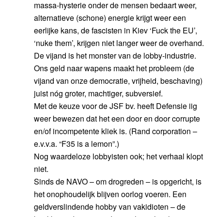
massa-hysterie onder de mensen bedaart weer,
alternatieve (schone) energie krijgt weer een
eerlijke kans, de fascisten in Kiev ‘Fuck the EU’,
‘nuke them’, krijgen niet langer weer de overhand.
De vijand is het monster van de lobby-industrie.
Ons geld naar wapens maakt het probleem (de
vijand van onze democratie, vrijheid, beschaving)
juist nóg groter, machtiger, subversief.
Met de keuze voor de JSF bv. heeft Defensie iig
weer bewezen dat het een door en door corrupte
en/of incompetente kliek is. (Rand corporation –
e.v.v.a. “F35 is a lemon”.)
Nog waardeloze lobbyisten ook; het verhaal klopt
niet.
Sinds de NAVO – om drogreden – is opgericht, is
het onophoudelijk blijven oorlog voeren. Een
geldverslindende hobby van vakidioten – de