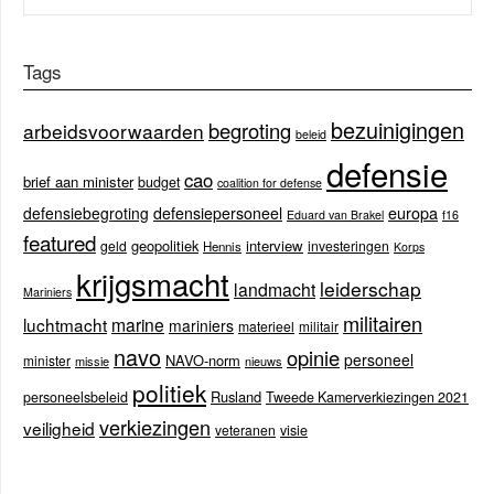
Tags
bezuinigingen
begroting
arbeidsvoorwaarden
beleid
defensie
cao
brief aan minister
budget
coalition for defense
europa
defensiebegroting
defensiepersoneel
Eduard van Brakel
f16
featured
geopolitiek
interview
geld
investeringen
Hennis
Korps
krijgsmacht
leiderschap
landmacht
Mariniers
militairen
luchtmacht
marine
mariniers
materieel
militair
navo
opinie
personeel
NAVO-norm
minister
missie
nieuws
politiek
Rusland
personeelsbeleid
Tweede Kamerverkiezingen 2021
verkiezingen
veiligheid
veteranen
visie