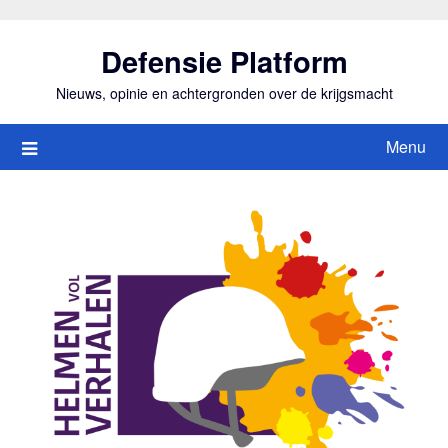
Ga
naar
Defensie Platform
de
inhoud
Nieuws, opinie en achtergronden over de krijgsmacht
Menu