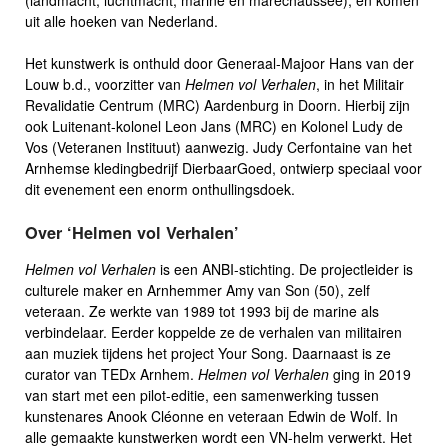
(landmacht, luchtmacht, marine en marechaussee), en komen
uit alle hoeken van Nederland.
Het kunstwerk is onthuld door Generaal-Majoor Hans van der
Louw b.d., voorzitter van
Helmen vol Verhalen
, in het Militair
Revalidatie Centrum (MRC) Aardenburg in Doorn. Hierbij zijn
ook Luitenant-kolonel Leon Jans (MRC) en Kolonel Ludy de
Vos (Veteranen Instituut) aanwezig. Judy Cerfontaine van het
Arnhemse kledingbedrijf DierbaarGoed, ontwierp speciaal voor
dit evenement een enorm onthullingsdoek.
Over ‘Helmen vol Verhalen’
Helmen vol Verhalen
is een ANBI-stichting. De projectleider is
culturele maker en Arnhemmer Amy van Son (50), zelf
veteraan. Ze werkte van 1989 tot 1993 bij de marine als
verbindelaar. Eerder koppelde ze de verhalen van militairen
aan muziek tijdens het project Your Song. Daarnaast is ze
curator van TEDx Arnhem.
Helmen vol Verhalen
ging in 2019
van start met een pilot-editie, een samenwerking tussen
kunstenares Anook Cléonne en veteraan Edwin de Wolf. In
alle gemaakte kunstwerken wordt een VN-helm verwerkt. Het