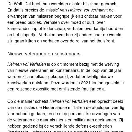
De Wolf. Dat heeft hun werelden dichter bij elkaar gebracht.
En dat is precies de ‘missie’ van
Helmen vol Verhalen
: de
ervaringen van militairen begrijpelijk en zichtbaar maken voor
een breed publiek. Verhalen over moed of durf, over
kameraadschap of leiderschap, verhalen over kantje boord en
op het nippertje. Verhalen over hoe zij anders naar de wereld
zijn gaan kijken en verhalen over de rol van het thuisfront.
Nieuwe veteranen en kunstenaars
Helmen vol Verhalen
is op dit moment bezig met de werving
van nieuwe veteranen en kunstenaars. In de loop van dit jaar
worden zij aan elkaar gekoppeld, zodat er twintig nieuwe
kunstwerken ontstaan. Deze worden in 2021 tentoongesteld in
een reizende expositie met omlijstende (multi)media.
Op die manier schetst
Helmen vol Verhalen
een oprecht beeld
van de missies die Nederlandse militairen de afgelopen veertig
jaar hebben gedaan, en de diep persoonlijke ervaringen van
de veteranen die daar als mens en militair aan deelnamen. Zij
hebben gediend bij de verschillende defensie-eenheden