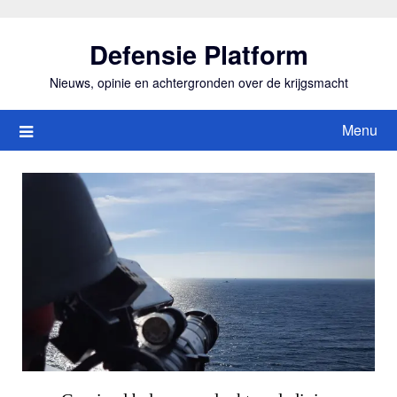
Ga
naar
Defensie Platform
de
inhoud
Nieuws, opinie en achtergronden over de krijgsmacht
Menu