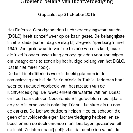
Groeiend belang van luchtverdediging
Geplaatst op 31 oktober 2015
Het Defensie Grondgebonden Luchtverdedigingscommando
(DGLC) heeft zichzelf weer op de kaart gezet. De belangrijkste
inzet is sinds jaar en dag de slag bij vliegveld Ypenburg in mei
1940. Van grote waarde voor de historie van ons land, maar
die inzet is ondertussen lang genoeg geleden voor sommigen
om vraagtekens te zetten bij het huidige belang van het DGLC.
Dat is niet meer nodig.
De luchtdoelartillerie is weer in beeld gekomen in de
samenleving dankzij de
Patriotmissie
in Turkije. Iedereen heeft
weer een actueel voorbeeld van het inzetten van de
luchtverdediging. De NAVO erkent de waarde van het DGLC
en heeft dan ook een Nederlands Stingerpeloton mee tijdens
de grote internationale oefening
Trident Juncture
die nu aan
de gang is. De luchtverdedigers helpen mee op schepen die
geen of onvoldoende eigen luchtverdediging hebben, en ze
beschermen de deelnemende mariniers tegen gevaar vanuit
de lucht. Ze laten daarbij gelijk zien dat eenheden vanuit de