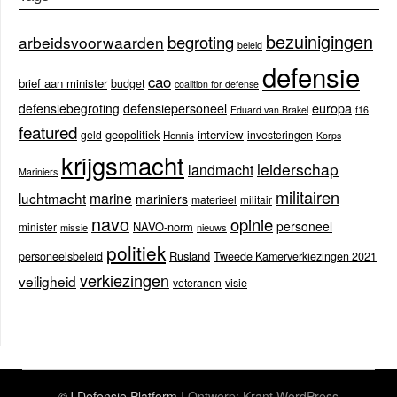
bezuinigingen
begroting
arbeidsvoorwaarden
beleid
defensie
cao
brief aan minister
budget
coalition for defense
europa
defensiebegroting
defensiepersoneel
Eduard van Brakel
f16
featured
geopolitiek
interview
geld
investeringen
Hennis
Korps
krijgsmacht
leiderschap
landmacht
Mariniers
militairen
luchtmacht
marine
mariniers
materieel
militair
navo
opinie
personeel
NAVO-norm
minister
missie
nieuws
politiek
Rusland
personeelsbeleid
Tweede Kamerverkiezingen 2021
verkiezingen
veiligheid
veteranen
visie
©J Defensie Platform
| Ontwerp:
Krant WordPress