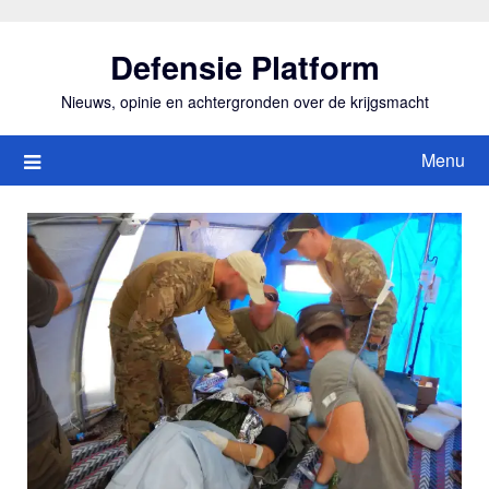
Ga
naar
Defensie Platform
de
inhoud
Nieuws, opinie en achtergronden over de krijgsmacht
Menu