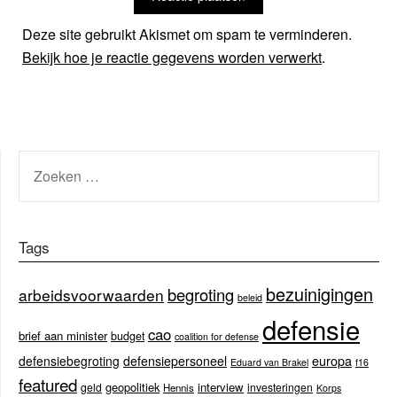
Deze site gebruikt Akismet om spam te verminderen.
Bekijk hoe je reactie gegevens worden verwerkt
.
ZOEKEN
NAAR:
Tags
bezuinigingen
begroting
arbeidsvoorwaarden
beleid
defensie
cao
brief aan minister
budget
coalition for defense
europa
defensiebegroting
defensiepersoneel
Eduard van Brakel
f16
featured
geopolitiek
interview
geld
investeringen
Hennis
Korps