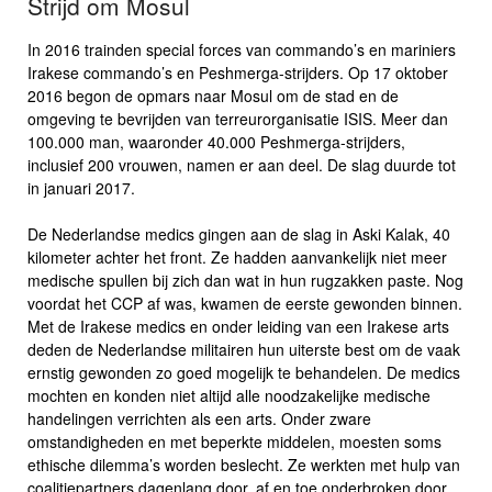
Strijd om Mosul
In 2016 trainden special forces van commando’s en mariniers
Irakese commando’s en Peshmerga-strijders. Op 17 oktober
2016 begon de opmars naar Mosul om de stad en de
omgeving te bevrijden van terreurorganisatie ISIS. Meer dan
100.000 man, waaronder 40.000 Peshmerga-strijders,
inclusief 200 vrouwen, namen er aan deel. De slag duurde tot
in januari 2017.
De Nederlandse medics gingen aan de slag in Aski Kalak, 40
kilometer achter het front. Ze hadden aanvankelijk niet meer
medische spullen bij zich dan wat in hun rugzakken paste. Nog
voordat het CCP af was, kwamen de eerste gewonden binnen.
Met de Irakese medics en onder leiding van een Irakese arts
deden de Nederlandse militairen hun uiterste best om de vaak
ernstig gewonden zo goed mogelijk te behandelen. De medics
mochten en konden niet altijd alle noodzakelijke medische
handelingen verrichten als een arts. Onder zware
omstandigheden en met beperkte middelen, moesten soms
ethische dilemma’s worden beslecht. Ze werkten met hulp van
coalitiepartners dagenlang door, af en toe onderbroken door