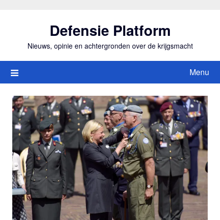
Ga
naar
Defensie Platform
de
inhoud
Nieuws, opinie en achtergronden over de krijgsmacht
Menu