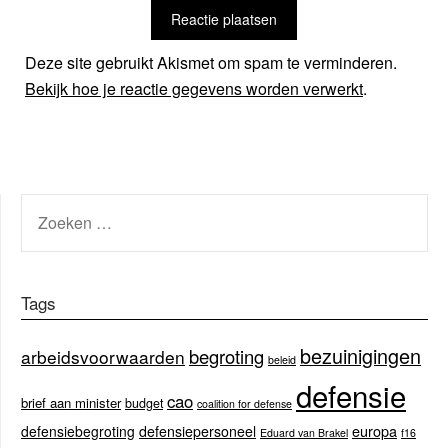
Deze site gebruikt Akismet om spam te verminderen.
Bekijk hoe je reactie gegevens worden verwerkt
.
ZOEKEN
NAAR:
Tags
bezuinigingen
begroting
arbeidsvoorwaarden
beleid
defensie
cao
brief aan minister
budget
coalition for defense
europa
defensiebegroting
defensiepersoneel
Eduard van Brakel
f16