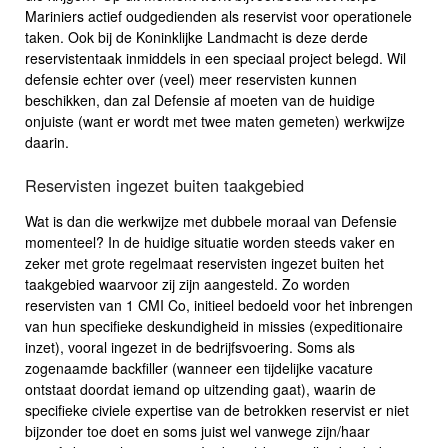
Mariniers actief oudgedienden als reservist voor operationele
taken. Ook bij de Koninklijke Landmacht is deze derde
reservistentaak inmiddels in een speciaal project belegd. Wil
defensie echter over (veel) meer reservisten kunnen
beschikken, dan zal Defensie af moeten van de huidige
onjuiste (want er wordt met twee maten gemeten) werkwijze
daarin.
Reservisten ingezet buiten taakgebied
Wat is dan die werkwijze met dubbele moraal van Defensie
momenteel? In de huidige situatie worden steeds vaker en
zeker met grote regelmaat reservisten ingezet buiten het
taakgebied waarvoor zij zijn aangesteld. Zo worden
reservisten van 1 CMI Co, initieel bedoeld voor het inbrengen
van hun specifieke deskundigheid in missies (expeditionaire
inzet), vooral ingezet in de bedrijfsvoering. Soms als
zogenaamde backfiller (wanneer een tijdelijke vacature
ontstaat doordat iemand op uitzending gaat), waarin de
specifieke civiele expertise van de betrokken reservist er niet
bijzonder toe doet en soms juist wel vanwege zijn/haar