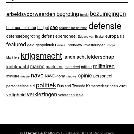
bezuinigingen
begroting
arbeidsvoorwaarden
beleid
defensie
cao
brief aan minister
budget
coalition for defense
europa
defensiebegroting
defensiepersoneel
Eduard van Brakel
f16
featured
geopolitiek
interview
geld
investeringen
Hennis
Korps
krijgsmacht
leiderschap
landmacht
Mariniers
militairen
luchtmacht
marine
mariniers
materieel
militair
navo
opinie
personeel
NAVO-norm
minister
missie
nieuws
politiek
Rusland
personeelsbeleid
Tweede Kamerverkiezingen 2021
verkiezingen
veiligheid
veteranen
visie
©J Defensie Platform
| Ontwerp:
Krant WordPress