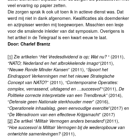
veel ervaring op papier zetten.
Die zorgen sprak ik ook uit toen ik in actieve dienst was. Dat
werd mij niet in dank afgenomen. Kwalificaties als doemdenker
en azijnpisser werden mij toegeworpen. Misschien een lesje
voor die smalende inleider van dat symposium. Overigens is
het artikel in de Telegraaf is een kwart eeuw te laat.
Door: Charlef Brantz
[1]
Zie artikelen “
Het Vredesdividend is op; Wat nu?
“ (2011),
“NATO; Nederland en het afbrokkelende imago
“(2011),
“
Nieuwe Ronde Minder Kansen
” (2011), “
Spoort het
Eindrapport Verkenningen met het nieuwe Strategische
Concept van NATO
?” (2011),
“Contemporaine Operaties:
complex, verrassend, uitdagend en …succesvol
”“(2011),
De
Politieke correcte interpretatie van een Trendbreuk”
(2014),
“
Defensie geen Nationale sterkhouder meer
” (2016),
“
Operationele inhaalslag, geen eenvoudige exercitie
”(2017) en
“
De Wensdroom van een effectieve Krijgsmacht
” (2017)
[2]
Zie artikel “
Militair Vermogen anders benaderd
”(2011),
“
Hoe succesvol is Militair Vermogen bij de wederopbouw van
ontwrichte samenlevingen?
(2011),