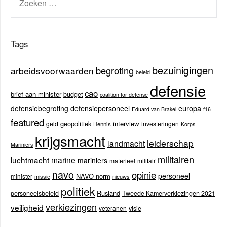
NAAR:
Tags
bezuinigingen
begroting
arbeidsvoorwaarden
beleid
defensie
cao
brief aan minister
budget
coalition for defense
europa
defensiebegroting
defensiepersoneel
Eduard van Brakel
f16
featured
geopolitiek
interview
geld
investeringen
Hennis
Korps
krijgsmacht
leiderschap
landmacht
Mariniers
militairen
luchtmacht
marine
mariniers
materieel
militair
navo
opinie
personeel
NAVO-norm
minister
missie
nieuws
politiek
Rusland
personeelsbeleid
Tweede Kamerverkiezingen 2021
verkiezingen
veiligheid
veteranen
visie