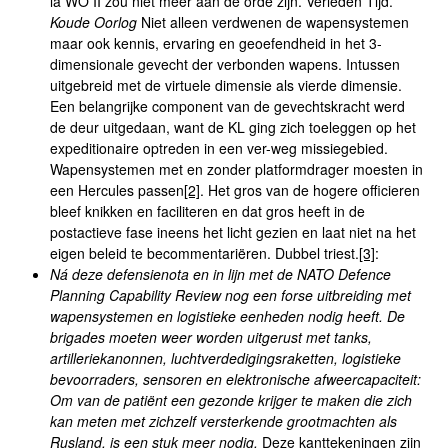
la WO II zou niet meer aan de orde zijn. Verleden Tijd.
Koude Oorlog
Niet alleen verdwenen de wapensystemen
maar ook kennis, ervaring en geoefendheid in het 3-
dimensionale gevecht der verbonden wapens. Intussen
uitgebreid met de virtuele dimensie als vierde dimensie.
Een belangrijke component van de gevechtskracht werd
de deur uitgedaan, want de KL ging zich toeleggen op het
expeditionaire optreden in een ver-weg missiegebied.
Wapensystemen met en zonder platformdrager moesten in
een Hercules passen
[2]
. Het gros van de hogere officieren
bleef knikken en faciliteren en dat gros heeft in de
postactieve fase ineens het licht gezien en laat niet na het
eigen beleid te becommentariëren. Dubbel triest.
[3]
:
Ná deze defensienota en in lijn met de NATO Defence
Planning Capability Review nog een forse uitbreiding met
wapensystemen en logistieke eenheden nodig heeft. De
brigades moeten weer worden uitgerust met tanks,
artilleriekanonnen, luchtverdedigingsraketten, logistieke
bevoorraders, sensoren en elektronische afweercapaciteit:
Om van de patiënt een gezonde krijger te maken die zich
kan meten met zichzelf versterkende grootmachten als
Rusland, is een stuk meer nodig.
Deze kanttekeningen zijn