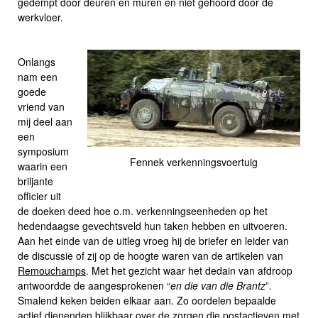
gedempt door deuren en muren en niet gehoord door de
werkvloer.
Onlangs
nam een
goede
vriend van
mij deel aan
een
symposium
Fennek verkenningsvoertuig
waarin een
briljante
officier uit
de doeken deed hoe o.m. verkenningseenheden op het
hedendaagse gevechtsveld hun taken hebben en uitvoeren.
Aan het einde van de uitleg vroeg hij de briefer en leider van
de discussie of zij op de hoogte waren van de artikelen van
Remouchamps
. Met het gezicht waar het dedain van afdroop
antwoordde de aangesprokenen “
en die van die Brantz
”.
Smalend keken beiden elkaar aan. Zo oordelen bepaalde
actief dienenden blijkbaar over de zorgen die postactieven met