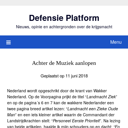
Ga
naar
Defensie Platform
de
inhoud
Nieuws, opinie en achtergronden over de krijgsmacht
Menu
Achter de Muziek aanlopen
Geplaatst op 11 juni 2018
Nederland wordt opgeschrikt door de krant van Wakker
Nederland. Op de Voorpagina prijkt de titel “
Landmacht Ziek
”
en op de pagina´s 6 en 7 kan de wakkere Nederlander een
twee pagina breed artikel lezen: “
Landmacht een Zieke Oude
Man
” en een iets kleiner artikel waarin de Commandant der
Landstrijdkrachten stelt: “
Personeel Eerste Prioriteit
”. Na lezing
van beide artikelen, haalde ik mijn schouders op en dacht:
“En