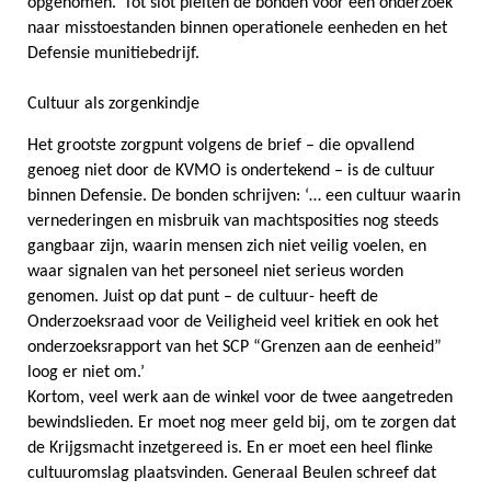
opgenomen.’ Tot slot pleiten de bonden voor een onderzoek
naar misstoestanden binnen operationele eenheden en het
Defensie munitiebedrijf.
Cultuur als zorgenkindje
Het grootste zorgpunt volgens de brief – die opvallend
genoeg niet door de KVMO is ondertekend – is de cultuur
binnen Defensie. De bonden schrijven: ‘… een cultuur waarin
vernederingen en misbruik van machtsposities nog steeds
gangbaar zijn, waarin mensen zich niet veilig voelen, en
waar signalen van het personeel niet serieus worden
genomen. Juist op dat punt – de cultuur- heeft de
Onderzoeksraad voor de Veiligheid veel kritiek en ook het
onderzoeksrapport van het SCP “Grenzen aan de eenheid”
loog er niet om.’
Kortom, veel werk aan de winkel voor de twee aangetreden
bewindslieden. Er moet nog meer geld bij, om te zorgen dat
de Krijgsmacht inzetgereed is. En er moet een heel flinke
cultuuromslag plaatsvinden. Generaal Beulen schreef dat