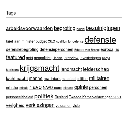
Tags
bezuinigingen
begroting
arbeidsvoorwaarden
beleid
defensie
cao
brief aan minister
budget
coalition for defense
europa
defensiebegroting
defensiepersoneel
Eduard van Brakel
f16
featured
geopolitiek
interview
geld
investeringen
Hennis
Korps
krijgsmacht
leiderschap
landmacht
Mariniers
militairen
luchtmacht
marine
mariniers
materieel
militair
navo
opinie
personeel
NAVO-norm
minister
missie
nieuws
politiek
Rusland
personeelsbeleid
Tweede Kamerverkiezingen 2021
verkiezingen
veiligheid
veteranen
visie