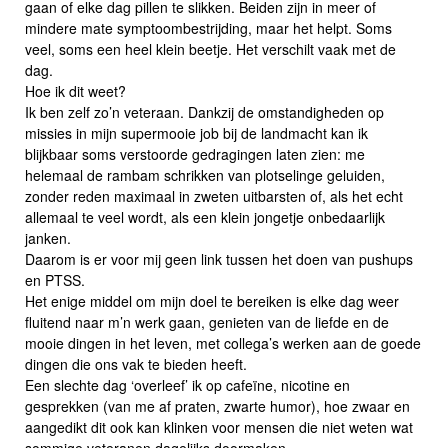
gaan of elke dag pillen te slikken. Beiden zijn in meer of
mindere mate symptoombestrijding, maar het helpt. Soms
veel, soms een heel klein beetje. Het verschilt vaak met de
dag.
Hoe ik dit weet?
Ik ben zelf zo’n veteraan. Dankzij de omstandigheden op
missies in mijn supermooie job bij de landmacht kan ik
blijkbaar soms verstoorde gedragingen laten zien: me
helemaal de rambam schrikken van plotselinge geluiden,
zonder reden maximaal in zweten uitbarsten of, als het echt
allemaal te veel wordt, als een klein jongetje onbedaarlijk
janken.
Daarom is er voor mij geen link tussen het doen van pushups
en PTSS.
Het enige middel om mijn doel te bereiken is elke dag weer
fluitend naar m’n werk gaan, genieten van de liefde en de
mooie dingen in het leven, met collega’s werken aan de goede
dingen die ons vak te bieden heeft.
Een slechte dag ‘overleef’ ik op cafeïne, nicotine en
gesprekken (van me af praten, zwarte humor), hoe zwaar en
aangedikt dit ook kan klinken voor mensen die niet weten wat