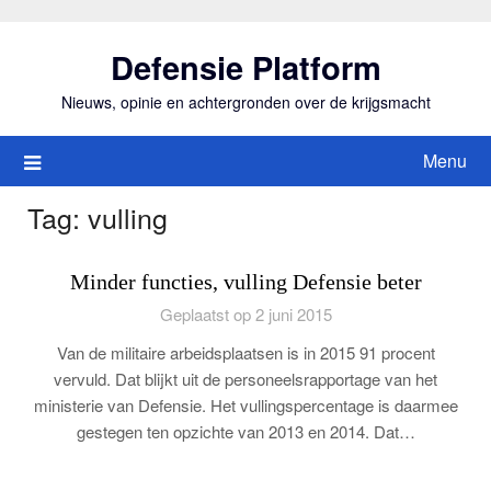
Ga
naar
Defensie Platform
de
inhoud
Nieuws, opinie en achtergronden over de krijgsmacht
Menu
Tag:
vulling
Minder functies, vulling Defensie beter
Geplaatst op 2 juni 2015
Van de militaire arbeidsplaatsen is in 2015 91 procent
vervuld. Dat blijkt uit de personeelsrapportage van het
ministerie van Defensie. Het vullingspercentage is daarmee
gestegen ten opzichte van 2013 en 2014. Dat…