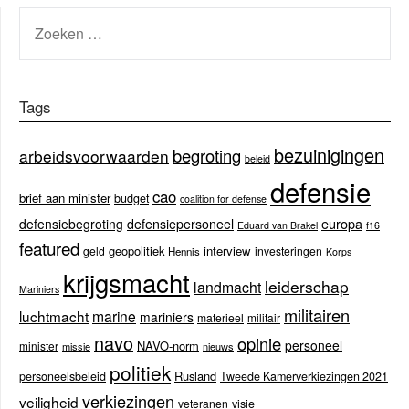
ZOEKEN
NAAR:
Tags
bezuinigingen
begroting
arbeidsvoorwaarden
beleid
defensie
cao
brief aan minister
budget
coalition for defense
europa
defensiebegroting
defensiepersoneel
Eduard van Brakel
f16
featured
geopolitiek
interview
geld
investeringen
Hennis
Korps
krijgsmacht
leiderschap
landmacht
Mariniers
militairen
luchtmacht
marine
mariniers
materieel
militair
navo
opinie
personeel
NAVO-norm
minister
missie
nieuws
politiek
Rusland
personeelsbeleid
Tweede Kamerverkiezingen 2021
verkiezingen
veiligheid
veteranen
visie